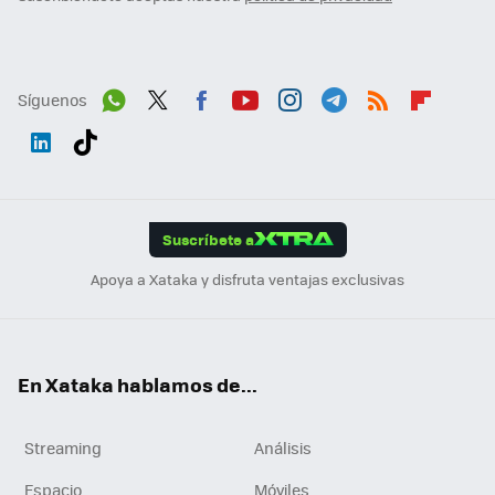
Síguenos
Wh
Twit
Fac
You
Inst
Tele
RSS
Flip
ats
ter
ebo
tub
agr
gra
boa
Link
Tikt
App
ok
e
am
m
rd
edI
ok
Suscríbete a
n
Apoya a Xataka y disfruta ventajas exclusivas
En Xataka hablamos de...
Streaming
Análisis
Espacio
Móviles