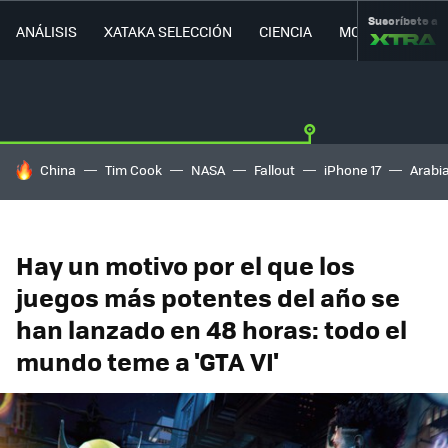
Suscríbete a
ANÁLISIS
XATAKA SELECCIÓN
CIENCIA
MOVILIDAD
HOY SE HABLA DE
China
Tim Cook
NASA
Fallout
iPhone 17
Arabi
Hay un motivo por el que los
juegos más potentes del año se
han lanzado en 48 horas: todo el
mundo teme a 'GTA VI'