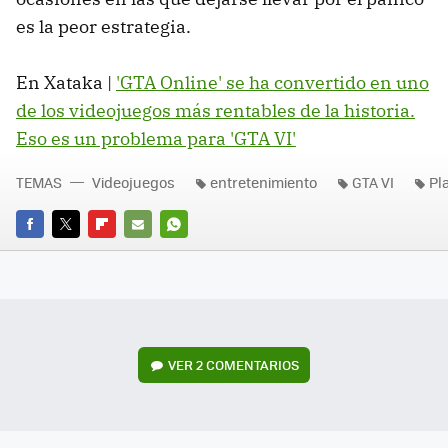
es la peor estrategia.
En Xataka |
'GTA Online' se ha convertido en uno
de los videojuegos más rentables de la historia.
Eso es un problema para 'GTA VI'
TEMAS
Videojuegos
entretenimiento
GTA VI
Pl
FACEBOOK
TWITTER
FLIPBOARD
E-
WHATSAPP
MAIL
VER
2 COMENTARIOS