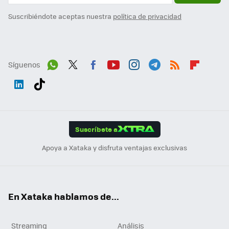
Suscribiéndote aceptas nuestra
política de privacidad
Síguenos
Wh
Twit
Fac
You
Inst
Tele
RSS
Flip
ats
ter
ebo
tub
agr
gra
boa
Link
Tikt
App
ok
e
am
m
rd
edI
ok
Suscríbete a
n
Apoya a Xataka y disfruta ventajas exclusivas
En Xataka hablamos de...
Streaming
Análisis