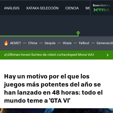
Suscríbete a
ANÁLISIS
XATAKA SELECCIÓN
CIENCIA
MOVILIDAD
HOY SE HABLA DE
AEMET
China
Sequía
Waze
Fallout
Generació
🌿¡Últimas horas! Sorteo de robot cortacésped Mova ViAX
Hay un motivo por el que los
juegos más potentes del año se
han lanzado en 48 horas: todo el
mundo teme a 'GTA VI'