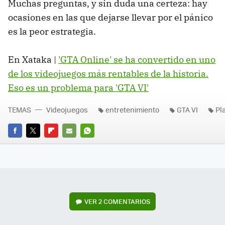
Muchas preguntas, y sin duda una certeza: hay
ocasiones en las que dejarse llevar por el pánico
es la peor estrategia.
En Xataka |
'GTA Online' se ha convertido en uno
de los videojuegos más rentables de la historia.
Eso es un problema para 'GTA VI'
TEMAS
Videojuegos
entretenimiento
GTA VI
Pl
FACEBOOK
TWITTER
FLIPBOARD
E-
WHATSAPP
MAIL
VER
2 COMENTARIOS