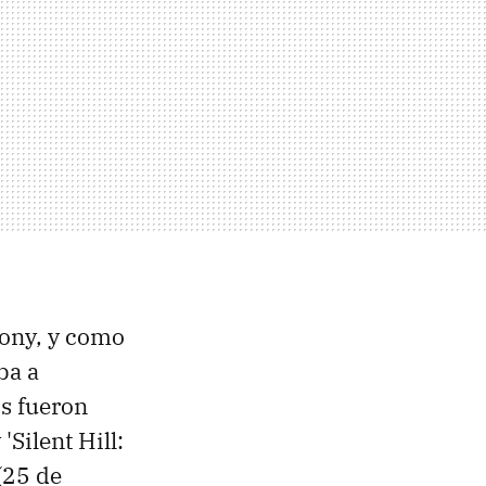
ony, y como
ba a
os fueron
'Silent Hill:
(25 de