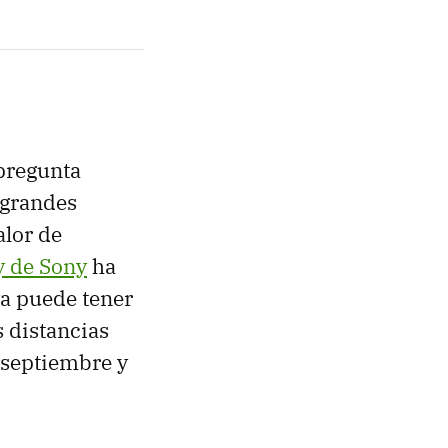
pregunta
 grandes
alor de
ay de Sony
ha
va puede tener
s distancias
a septiembre y