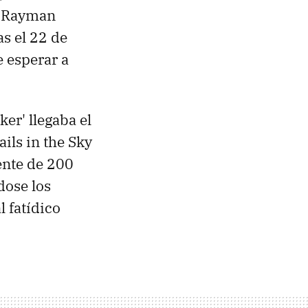
, 'Rayman
s el 22 de
e esperar a
er' llegaba el
ils in the Sky
nte de 200
dose los
 fatídico