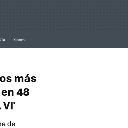
GTA
Xiaomi
gos más
 en 48
VI'
ma de