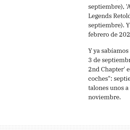
septiembre), '
Legends Retold
septiembre). Y
febrero de 20
Y ya sabíamos 
3 de septiembr
2nd Chapter' e
coches": septi
talones unos a
noviembre.