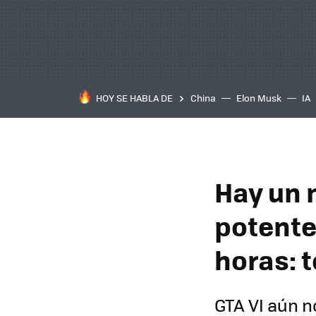
HOY SE HABLA DE
China
Elon Musk
IA
Hay un 
potente
horas: t
GTA VI aún n