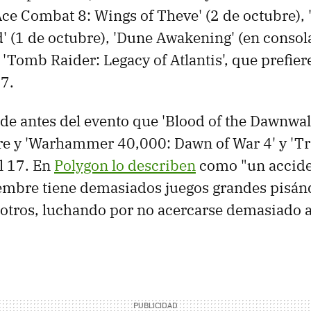
Ace Combat 8: Wings of Theve' (2 de octubre)
' (1 de octubre), 'Dune Awakening' (en consola
 'Tomb Raider: Legacy of Atlantis', que prefier
27.
de antes del evento que 'Blood of the Dawnwalk
e y 'Warhammer 40,000: Dawn of War 4' y 'Tra
l 17. En
Polygon lo describen
como "un accide
embre tiene demasiados juegos grandes pisán
 otros, luchando por no acercarse demasiado al