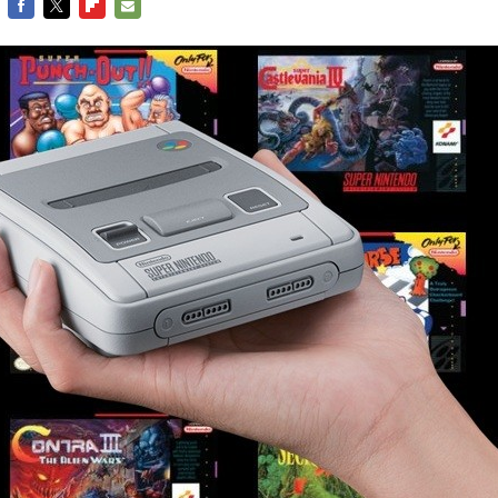
FACEBOOK
TWITTER
FLIPBOARD
E-
MAIL