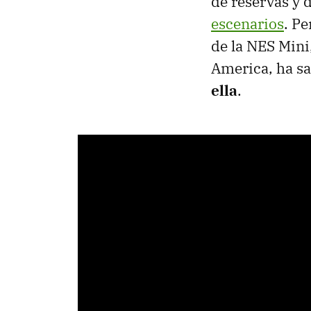
de reservas y 
escenarios
. P
de la NES Mini
America, ha sa
ella
.