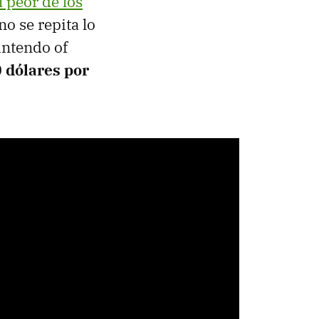
l peor de los
o se repita lo
intendo of
 dólares por