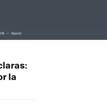
GTA
Xiaomi
claras:
r la