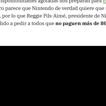
disponibilidades agotadas nos preparan para
e
ero parece que Nintendo de verdad quiere que n
, por lo que Reggie Fils-Aimé, presidente de N
lido a pedir a todos que
no paguen más de 80