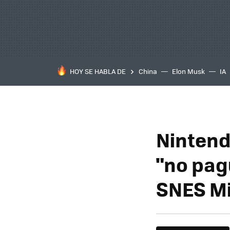
HOY SE HABLA DE
China
Elon Musk
IA
Nintend
"no pag
SNES Mi