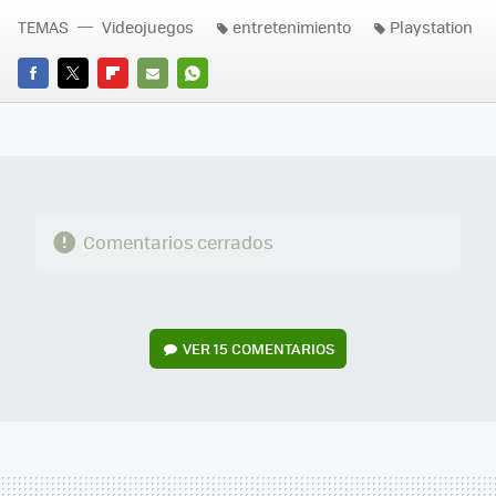
TEMAS
Videojuegos
entretenimiento
Playstation
FACEBOOK
TWITTER
FLIPBOARD
E-
WHATSAPP
MAIL
Comentarios cerrados
VER
15 COMENTARIOS