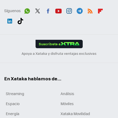
Síguenos
Wh
Twit
Fac
You
Inst
Tele
RSS
Flip
ats
ter
ebo
tub
agr
gra
boa
Link
Tikt
App
ok
e
am
m
rd
edI
ok
Suscríbete a
n
Apoya a Xataka y disfruta ventajas exclusivas
En Xataka hablamos de...
Streaming
Análisis
Espacio
Móviles
Energía
Xataka Movilidad