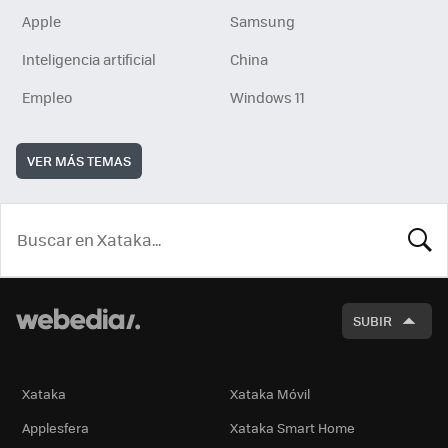
Apple
Samsung
Inteligencia artificial
China
Empleo
Windows 11
VER MÁS TEMAS
BUSCA
SUBIR
Xataka
Xataka Móvil
Applesfera
Xataka Smart Home