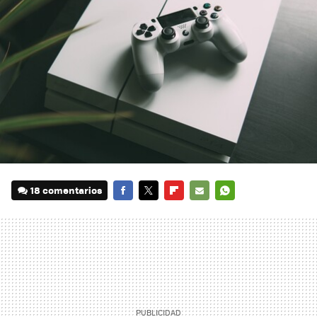
18 comentarios
FACEBOOK
TWITTER
FLIPBOARD
E-
WHATSAPP
MAIL