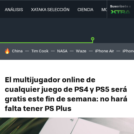
Suscríbete a
ANÁLISIS
XATAKA SELECCIÓN
CIENCIA
MOVILIDAD
HOY SE HABLA DE
China
Tim Cook
NASA
Waze
iPhone Air
iPhone
El multijugador online de
cualquier juego de PS4 y PS5 será
gratis este fin de semana: no hará
falta tener PS Plus