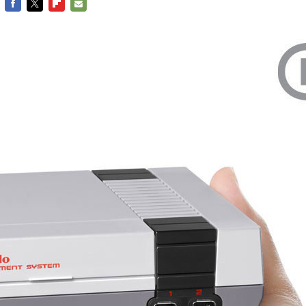
FACEBOOK
TWITTER
FLIPBOARD
E-
MAIL