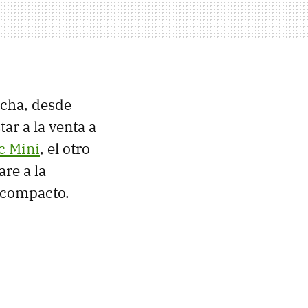
echa, desde
tar a la venta a
c Mini
, el otro
re a la
 compacto.