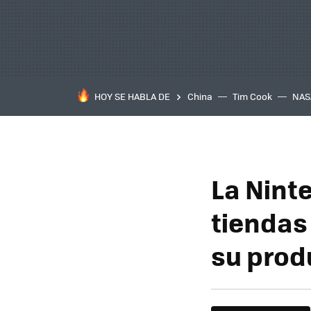
HOY SE HABLA DE
China
Tim Cook
NAS
La Ninte
tiendas
su prod