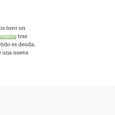
tos tuvo un
ducción
tras
tido es deuda,
e una nueva