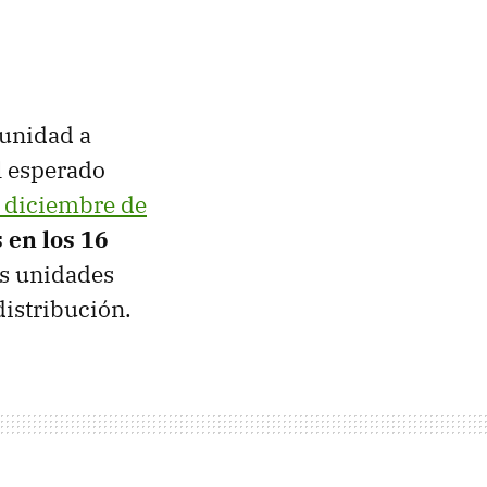
tunidad a
l esperado
 diciembre de
 en los 16
as unidades
distribución.