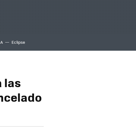
IA
Eclipse
 las
ancelado