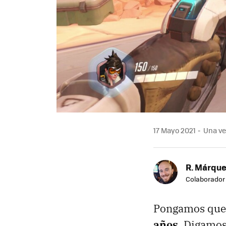
17 Mayo 2021
Una ver
R. Márqu
Colaborador
Pongamos que e
años
. Digamos