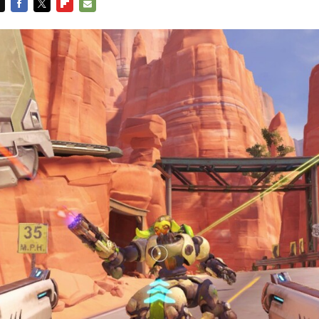
FACEBOOK
TWITTER
FLIPBOARD
E-
MAIL