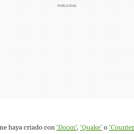
me haya criado con
‘Doom’
,
‘Quake’
o
‘Counter