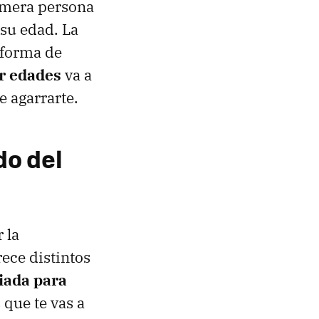
rimera persona
 su edad. La
forma de
or edades
va a
e agarrarte.
do del
 la
rece distintos
iada para
 que te vas a