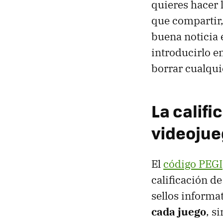
quieres hacer 
que compartir,
buena noticia 
introducirlo e
borrar cualqui
La calif
videoju
El
código PEGI
calificación d
sellos informa
cada juego
, s