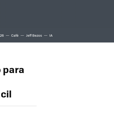
S26
Café
Jeff Bezos
IA
 para
cil