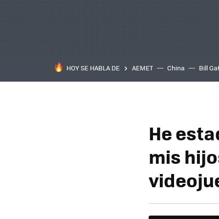
HOY SE HABLA DE
AEMET
China
Bill Ga
He esta
mis hijo
videoju