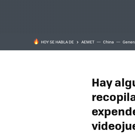
HOY SE HABLA DE
AEMET
China
Gener
Hay alg
recopil
expende
videoju