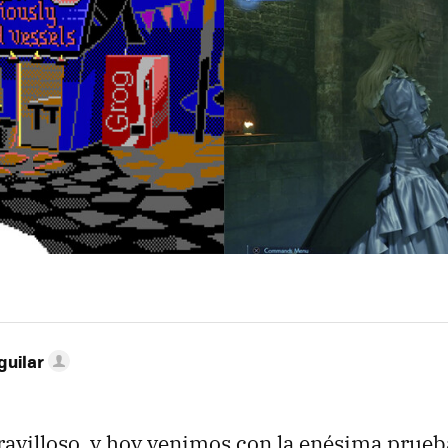
guilar
ravilloso, y hoy venimos con la enésima prueba