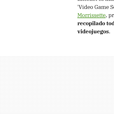
'Video Game So
Morrissette
, p
recopilado to
videojuegos
.