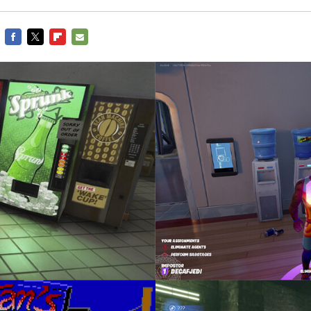
FACEBOOK
TWITTER
FLIPBOARD
E-
MAIL