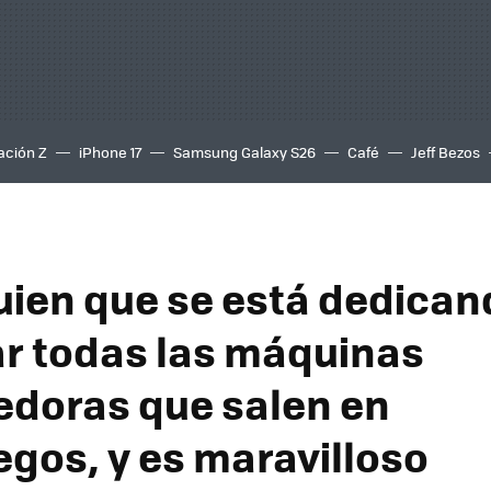
ación Z
iPhone 17
Samsung Galaxy S26
Café
Jeff Bezos
uien que se está dedican
ar todas las máquinas
doras que salen en
egos, y es maravilloso