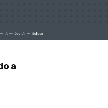
IA
OpenAI
Eclipse
do a