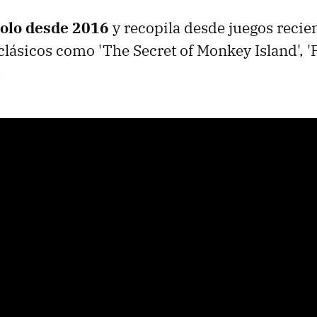
olo desde 2016
y recopila desde juegos reci
 clásicos como 'The Secret of Monkey Island',
.