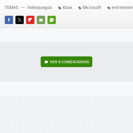
TEMAS
Videojuegos
Xbox
Microsoft
entretenim
FACEBOOK
TWITTER
FLIPBOARD
E-
WHATSAPP
MAIL
VER
9 COMENTARIOS