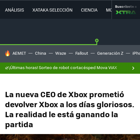
Suscríbete a
ANÁLISIS
XATAKA SELECCIÓN
CIENCIA
MOVILIDAD
HOY SE HABLA DE
AEMET
China
Waze
Fallout
Generación Z
iPh
🌿¡Últimas horas! Sorteo de robot cortacésped Mova ViAX
La nueva CEO de Xbox prometió
devolver Xbox a los días gloriosos.
La realidad le está ganando la
partida