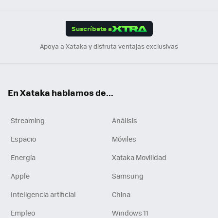
App
ok
e
am
m
rd
edI
ok
Suscríbete a
n
Apoya a Xataka y disfruta ventajas exclusivas
En Xataka hablamos de...
Streaming
Análisis
Espacio
Móviles
Energía
Xataka Movilidad
Apple
Samsung
Inteligencia artificial
China
Empleo
Windows 11