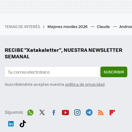
TEMAS DE INTERÉS
Mejores moviles 2026
Claude
Androi
RECIBE "Xatakaletter", NUESTRA NEWSLETTER
SEMANAL
SUSCRIBIR
Suscribiéndote aceptas nuestra
política de privacidad
Síguenos
Wh
Twit
Fac
You
Inst
Tele
RSS
Flip
ats
ter
ebo
tub
agr
gra
boa
Link
Tikt