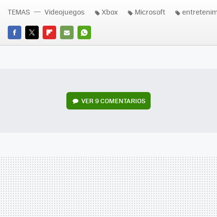
TEMAS
Videojuegos
Xbox
Microsoft
entretenim
FACEBOOK
TWITTER
FLIPBOARD
E-
WHATSAPP
MAIL
VER
9 COMENTARIOS