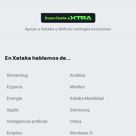
App
ok
e
am
m
rd
edI
ok
Suscríbete a
n
Apoya a Xataka y disfruta ventajas exclusivas
En Xataka hablamos de...
Streaming
Análisis
Espacio
Móviles
Energía
Xataka Movilidad
Apple
Samsung
Inteligencia artificial
China
Empleo
Windows 11