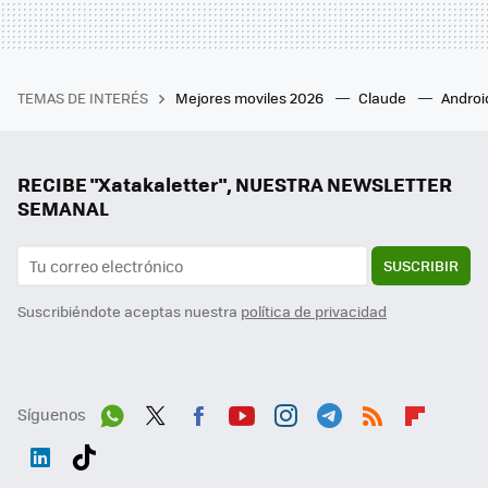
TEMAS DE INTERÉS
Mejores moviles 2026
Claude
Androi
RECIBE "Xatakaletter", NUESTRA NEWSLETTER
SEMANAL
SUSCRIBIR
Suscribiéndote aceptas nuestra
política de privacidad
Síguenos
Wh
Twit
Fac
You
Inst
Tele
RSS
Flip
ats
ter
ebo
tub
agr
gra
boa
Link
Tikt