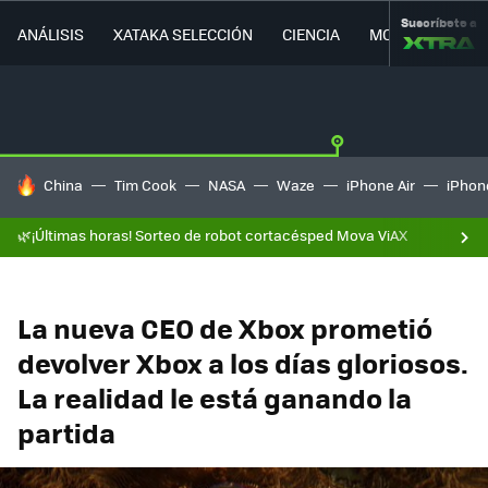
Suscríbete a
ANÁLISIS
XATAKA SELECCIÓN
CIENCIA
MOVILIDAD
HOY SE HABLA DE
China
Tim Cook
NASA
Waze
iPhone Air
iPhone
🌿¡Últimas horas! Sorteo de robot cortacésped Mova ViAX
La nueva CEO de Xbox prometió
devolver Xbox a los días gloriosos.
La realidad le está ganando la
partida