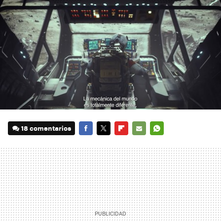
18 comentarios
FACEBOOK
TWITTER
FLIPBOARD
E-
WHATSAPP
MAIL