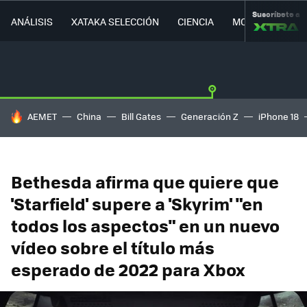
Suscríbete a
ANÁLISIS
XATAKA SELECCIÓN
CIENCIA
MOVILIDAD
HOY SE HABLA DE
AEMET
China
Bill Gates
Generación Z
iPhone 18
Bethesda afirma que quiere que
'Starfield' supere a 'Skyrim' "en
todos los aspectos" en un nuevo
vídeo sobre el título más
esperado de 2022 para Xbox