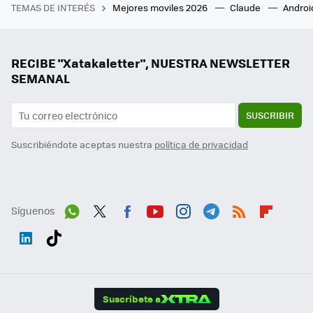
TEMAS DE INTERÉS
Mejores moviles 2026
Claude
Androi
RECIBE "Xatakaletter", NUESTRA NEWSLETTER
SEMANAL
SUSCRIBIR
Suscribiéndote aceptas nuestra
política de privacidad
Síguenos
Wh
Twit
Fac
You
Inst
Tele
RSS
Flip
ats
ter
ebo
tub
agr
gra
boa
Link
Tikt
App
ok
e
am
m
rd
edI
ok
Suscríbete a
n