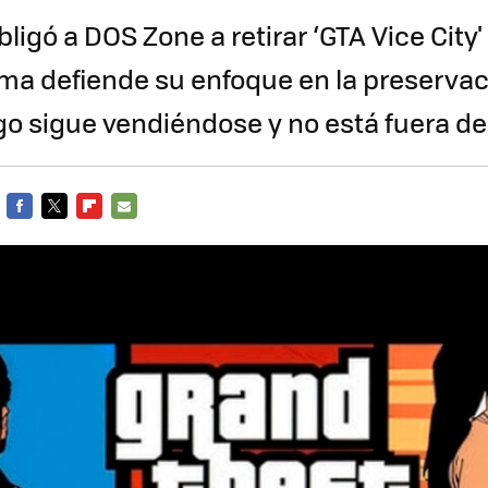
ligó a DOS Zone a retirar ‘GTA Vice City'
rma defiende su enfoque en la preserva
ego sigue vendiéndose y no está fuera d
FACEBOOK
TWITTER
FLIPBOARD
E-
MAIL