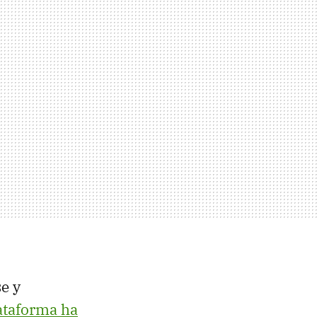
e y
ataforma ha