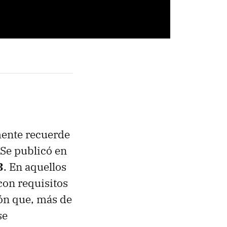
mente recuerde
 Se publicó en
3
. En aquellos
 con requisitos
ión que, más de
se