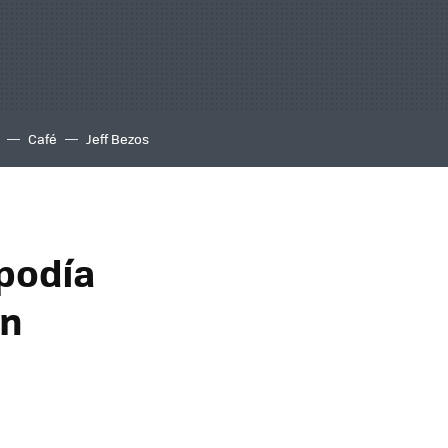
Café
Jeff Bezos
 podía
in