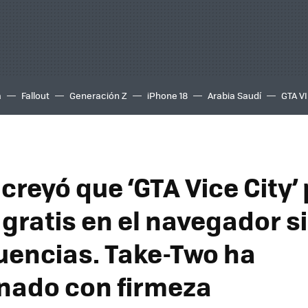
a
Fallout
Generación Z
iPhone 18
Arabia Saudí
GTA VI
creyó que ‘GTA Vice City’
 gratis en el navegador s
encias. Take-Two ha
nado con firmeza