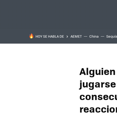
HOY SE HABLA DE
AEMET
China
Sequí
Alguien 
jugarse
consecu
reaccio