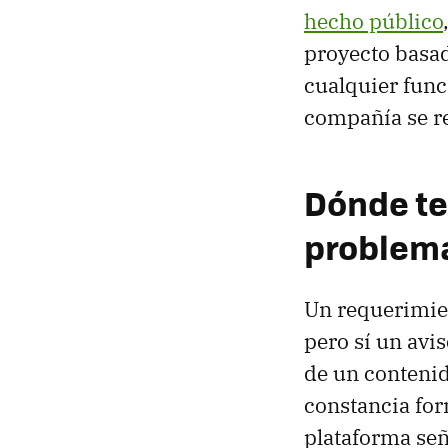
hecho público
proyecto basad
cualquier func
compañía se re
Dónde te
problema
Un requerimien
pero sí un avis
de un contenid
constancia for
plataforma señ