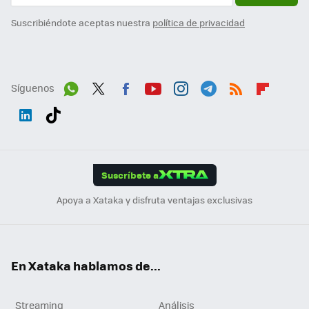
Suscribiéndote aceptas nuestra
política de privacidad
Síguenos
Wh
Twit
Fac
You
Inst
Tele
RSS
Flip
ats
ter
ebo
tub
agr
gra
boa
Link
Tikt
App
ok
e
am
m
rd
edI
ok
Suscríbete a
n
Apoya a Xataka y disfruta ventajas exclusivas
En Xataka hablamos de...
Streaming
Análisis