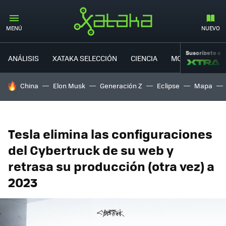
MENÚ
NUEVO
Suscríbete a
ANÁLISIS
XATAKA SELECCIÓN
CIENCIA
MOVILIDAD
HOY SE HABLA DE
China
Elon Musk
Generación Z
Eclipse
Mapa
Tesla elimina las configuraciones
del Cybertruck de su web y
retrasa su producción (otra vez) a
2023