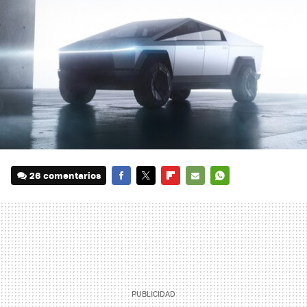
26 comentarios
FACEBOOK
TWITTER
FLIPBOARD
E-
WHATSAPP
MAIL