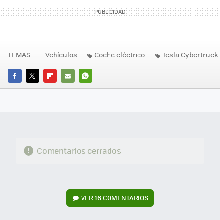
TEMAS
Vehículos
Coche eléctrico
Tesla Cybertruck
FACEBOOK
TWITTER
FLIPBOARD
E-
WHATSAPP
MAIL
Comentarios cerrados
VER
16 COMENTARIOS