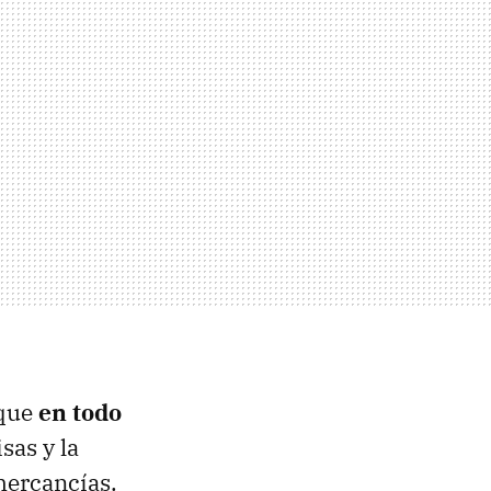
 que
en todo
isas y la
mercancías.