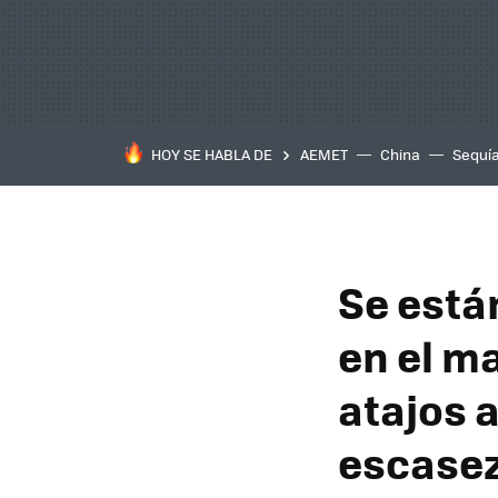
HOY SE HABLA DE
AEMET
China
Sequí
Se está
en el ma
atajos 
escasez