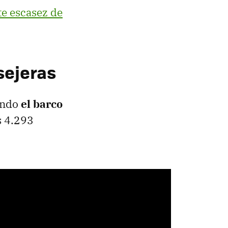
e escasez de
sejeras
ando
el barco
s 4.293