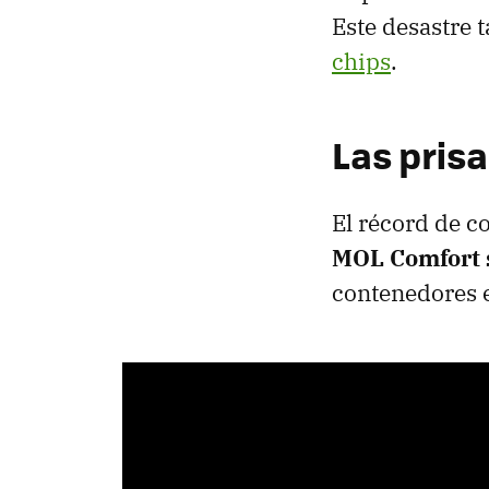
Este desastre 
chips
.
Las pris
El récord de 
MOL Comfort s
contenedores e