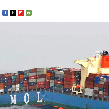
FACEBOOK
TWITTER
FLIPBOARD
E-
MAIL