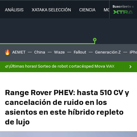
Suscríbete a
ANÁLISIS
XATAKA SELECCIÓN
CIENCIA
MOVILIDAD
HOY SE HABLA DE
AEMET
China
Waze
Fallout
Generación Z
iPh
🌿¡Últimas horas! Sorteo de robot cortacésped Mova ViAX
Range Rover PHEV: hasta 510 CV y
cancelación de ruido en los
asientos en este híbrido repleto
de lujo