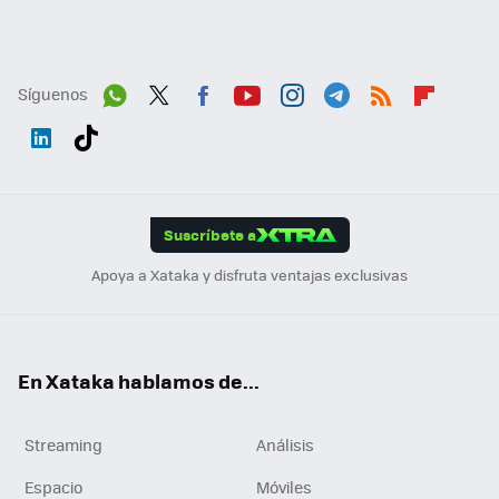
Síguenos
Wh
Twit
Fac
You
Inst
Tele
RSS
Flip
ats
ter
ebo
tub
agr
gra
boa
Link
Tikt
App
ok
e
am
m
rd
edI
ok
Suscríbete a
n
Apoya a Xataka y disfruta ventajas exclusivas
En Xataka hablamos de...
Streaming
Análisis
Espacio
Móviles