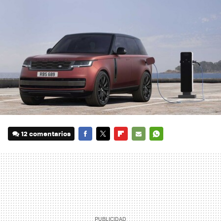
12 comentarios
FACEBOOK
TWITTER
FLIPBOARD
E-
WHATSAPP
MAIL