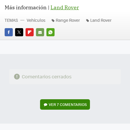
Más información |
Land Rover
TEMAS
Vehículos
Range Rover
Land Rover
FACEBOOK
TWITTER
FLIPBOARD
E-
WHATSAPP
MAIL
Comentarios cerrados
VER
7 COMENTARIOS