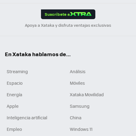
App
ok
e
am
m
rd
edI
ok
Suscríbete a
n
Apoya a Xataka y disfruta ventajas exclusivas
En Xataka hablamos de...
Streaming
Análisis
Espacio
Móviles
Energía
Xataka Movilidad
Apple
Samsung
Inteligencia artificial
China
Empleo
Windows 11