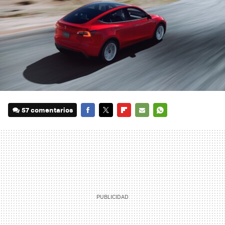
57 comentarios
FACEBOOK
TWITTER
FLIPBOARD
E-
WHATSAPP
MAIL