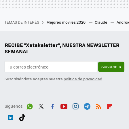
TEMAS DE INTERÉS
Mejores moviles 2026
Claude
Androi
RECIBE "Xatakaletter", NUESTRA NEWSLETTER
SEMANAL
SUSCRIBIR
Suscribiéndote aceptas nuestra
política de privacidad
Síguenos
Wh
Twit
Fac
You
Inst
Tele
RSS
Flip
ats
ter
ebo
tub
agr
gra
boa
Link
Tikt