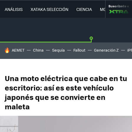
Suscríbete a
ANÁLISIS
XATAKA SELECCIÓN
CIENCIA
MOVILIDAD
HOY SE HABLA DE
AEMET
China
Sequía
Fallout
Generación Z
iP
Una moto eléctrica que cabe en tu
escritorio: así es este vehículo
japonés que se convierte en
maleta