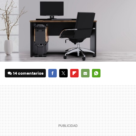
14 comentarios
FACEBOOK
TWITTER
FLIPBOARD
E-
WHATSAPP
MAIL