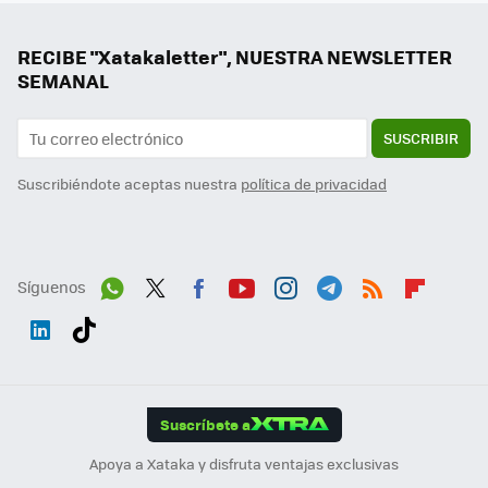
RECIBE "Xatakaletter", NUESTRA NEWSLETTER
SEMANAL
SUSCRIBIR
Suscribiéndote aceptas nuestra
política de privacidad
Síguenos
Wh
Twit
Fac
You
Inst
Tele
RSS
Flip
ats
ter
ebo
tub
agr
gra
boa
Link
Tikt
App
ok
e
am
m
rd
edI
ok
Suscríbete a
n
Apoya a Xataka y disfruta ventajas exclusivas