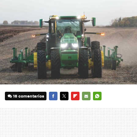
16 comentarios
FACEBOOK
TWITTER
FLIPBOARD
E-
WHATSAPP
MAIL