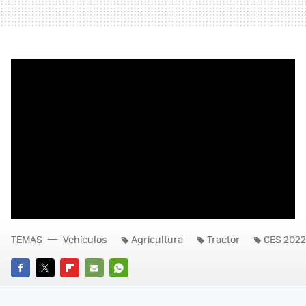
TEMAS
Vehículos
Agricultura
Tractor
CES 2022
FACEBOOK
TWITTER
FLIPBOARD
E-
WHATSAPP
MAIL