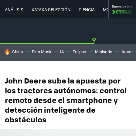
Suscríbete a
ANÁLISIS
XATAKA SELECCIÓN
CIENCIA
MOVILIDAD
HOY SE HABLA DE
China
Elon Musk
IA
Eclipse
Miniserie
Japón
John Deere sube la apuesta por
los tractores autónomos: control
remoto desde el smartphone y
detección inteligente de
obstáculos