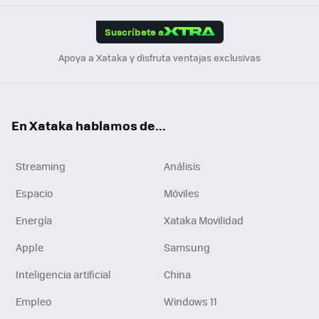
App
ok
e
am
m
rd
edI
ok
Suscríbete a
n
Apoya a Xataka y disfruta ventajas exclusivas
En Xataka hablamos de...
Streaming
Análisis
Espacio
Móviles
Energía
Xataka Movilidad
Apple
Samsung
Inteligencia artificial
China
Empleo
Windows 11