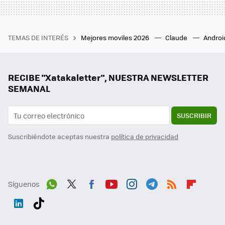
TEMAS DE INTERÉS
Mejores moviles 2026
Claude
Androi
RECIBE "Xatakaletter", NUESTRA NEWSLETTER
SEMANAL
SUSCRIBIR
Suscribiéndote aceptas nuestra
política de privacidad
Síguenos
Wh
Twit
Fac
You
Inst
Tele
RSS
Flip
ats
ter
ebo
tub
agr
gra
boa
Link
Tikt