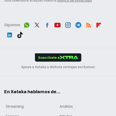
Suscribiéndote aceptas nuestra
política de privacidad
Síguenos
Wh
Twit
Fac
You
Inst
Tele
RSS
Flip
ats
ter
ebo
tub
agr
gra
boa
Link
Tikt
App
ok
e
am
m
rd
edI
ok
Suscríbete a
n
Apoya a Xataka y disfruta ventajas exclusivas
En Xataka hablamos de...
Streaming
Análisis