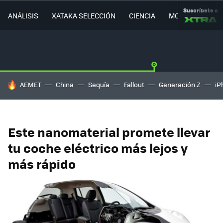
Suscríbete a
ANÁLISIS
XATAKA SELECCIÓN
CIENCIA
MOVILIDAD
HOY SE HABLA DE
AEMET
China
Sequía
Fallout
Generación Z
iP
Este nanomaterial promete llevar
tu coche eléctrico más lejos y
más rápido