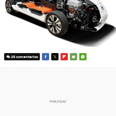
25 comentarios
FACEBOOK
TWITTER
FLIPBOARD
E-
WHATSAPP
MAIL