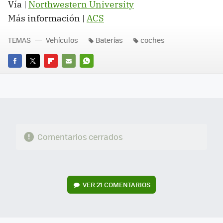
Vía |
Northwestern University
Más información |
ACS
TEMAS
Vehículos
Baterías
coches
FACEBOOK
TWITTER
FLIPBOARD
E-
WHATSAPP
MAIL
Comentarios cerrados
VER
21 COMENTARIOS