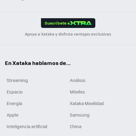
ats
ter
ebo
tub
agr
gra
boa
Link
Tikt
App
ok
e
am
m
rd
edI
ok
Suscríbete a
n
Apoya a Xataka y disfruta ventajas exclusivas
En Xataka hablamos de...
Streaming
Análisis
Espacio
Móviles
Energía
Xataka Movilidad
Apple
Samsung
Inteligencia artificial
China