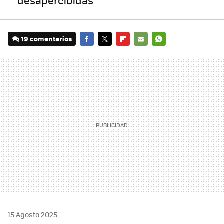
desapercibidas
19 comentarios
FACEBOOK
TWITTER
FLIPBOARD
E-
WHATSAPP
MAIL
15 Agosto 2025