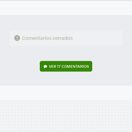
FACEBOOK
TWITTER
FLIPBOARD
E-
WHATSAPP
MAIL
Comentarios cerrados
VER
17 COMENTARIOS