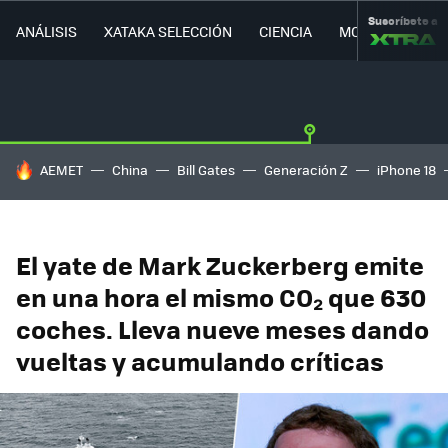
Suscríbete a
ANÁLISIS
XATAKA SELECCIÓN
CIENCIA
MOVILIDAD
HOY SE HABLA DE
AEMET
China
Bill Gates
Generación Z
iPhone 18
El yate de Mark Zuckerberg emite
en una hora el mismo CO₂ que 630
coches. Lleva nueve meses dando
vueltas y acumulando críticas