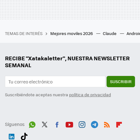
TEMAS DE INTERÉS
Mejores moviles 2026
Claude
Androi
RECIBE "Xatakaletter", NUESTRA NEWSLETTER
SEMANAL
SUSCRIBIR
Suscribiéndote aceptas nuestra
política de privacidad
Síguenos
Wh
Twit
Fac
You
Inst
Tele
RSS
Flip