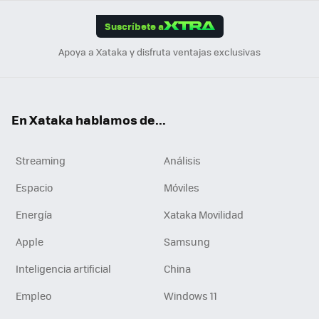
App
ok
e
am
m
rd
edI
ok
Suscríbete a
n
Apoya a Xataka y disfruta ventajas exclusivas
En Xataka hablamos de...
Streaming
Análisis
Espacio
Móviles
Energía
Xataka Movilidad
Apple
Samsung
Inteligencia artificial
China
Empleo
Windows 11