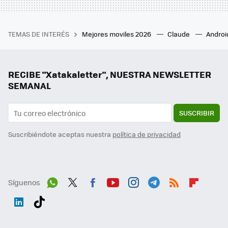
TEMAS DE INTERÉS
Mejores moviles 2026
Claude
Androi
RECIBE "Xatakaletter", NUESTRA NEWSLETTER
SEMANAL
SUSCRIBIR
Suscribiéndote aceptas nuestra
política de privacidad
Síguenos
Wh
Twit
Fac
You
Inst
Tele
RSS
Flip
ats
ter
ebo
tub
agr
gra
boa
Link
Tikt