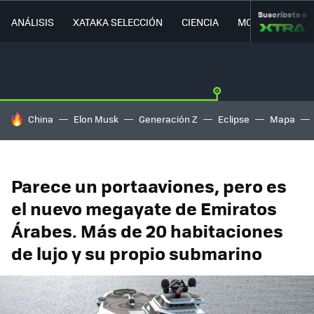
Suscríbete a
ANÁLISIS
XATAKA SELECCIÓN
CIENCIA
MOVILIDAD
HOY SE HABLA DE
China
Elon Musk
Generación Z
Eclipse
Mapa
Parece un portaaviones, pero es
el nuevo megayate de Emiratos
Árabes. Más de 20 habitaciones
de lujo y su propio submarino