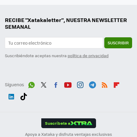
RECIBE "Xatakaletter", NUESTRA NEWSLETTER
SEMANAL
SUSCRIBIR
Suscribiéndote aceptas nuestra
política de privacidad
Síguenos
Wh
Twit
Fac
You
Inst
Tele
RSS
Flip
ats
ter
ebo
tub
agr
gra
boa
Link
Tikt
App
ok
e
am
m
rd
edI
ok
Suscríbete a
n
Apoya a Xataka y disfruta ventajas exclusivas