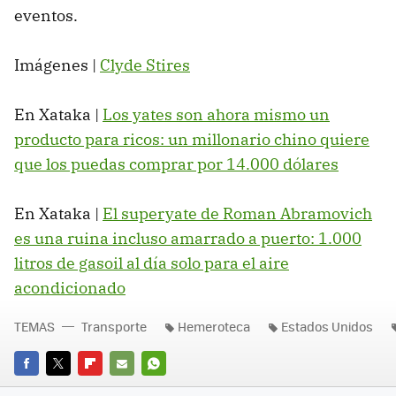
eventos.
Imágenes |
Clyde Stires
En Xataka |
Los yates son ahora mismo un
producto para ricos: un millonario chino quiere
que los puedas comprar por 14.000 dólares
En Xataka |
El superyate de Roman Abramovich
es una ruina incluso amarrado a puerto: 1.000
litros de gasoil al día solo para el aire
acondicionado
TEMAS
Transporte
Hemeroteca
Estados Unidos
FACEBOOK
TWITTER
FLIPBOARD
E-
WHATSAPP