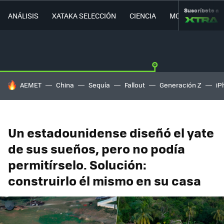
Suscríbete a
ANÁLISIS
XATAKA SELECCIÓN
CIENCIA
MOVILIDAD
HOY SE HABLA DE
AEMET
China
Sequía
Fallout
Generación Z
iP
Un estadounidense diseñó el yate
de sus sueños, pero no podía
permitírselo. Solución:
construirlo él mismo en su casa