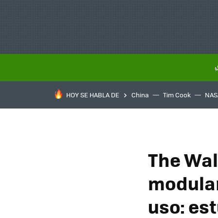
HOY SE HABLA DE
China
Tim Cook
NAS
The Wal
modular
uso: est