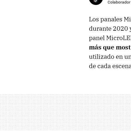
Colaborador
Los panales M
durante 2020 
panel MicroLE
más que mostr
utilizado en u
de cada escena