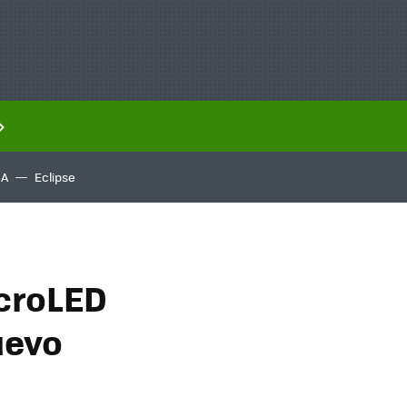
IA
Eclipse
icroLED
uevo