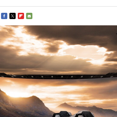
FACEBOOK
TWITTER
FLIPBOARD
E-
MAIL