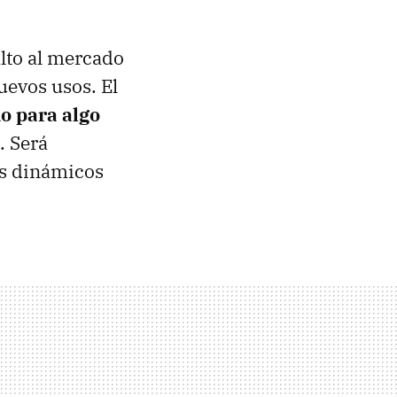
alto al mercado
evos usos. El
do para algo
. Será
nos dinámicos