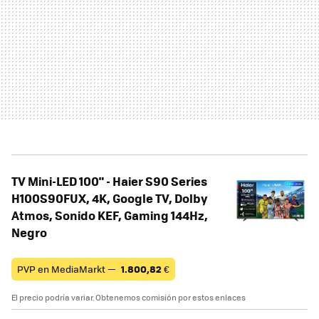
TV Mini-LED 100" - Haier S90 Series
H100S90FUX, 4K, Google TV, Dolby
Atmos, Sonido KEF, Gaming 144Hz,
Negro
PVP en MediaMarkt —
1.800,82
€
El precio podría variar. Obtenemos comisión por estos enlaces