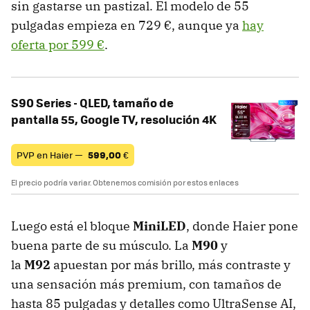
sin gastarse un pastizal. El modelo de 55
pulgadas empieza en 729 €, aunque ya
hay
oferta por 599 €
.
S90 Series - QLED, tamaño de
pantalla 55, Google TV, resolución 4K
PVP en Haier —
599,00
€
El precio podría variar. Obtenemos comisión por estos enlaces
Luego está el bloque
MiniLED
, donde Haier pone
buena parte de su músculo. La
M90
y
la
M92
apuestan por más brillo, más contraste y
una sensación más premium, con tamaños de
hasta 85 pulgadas y detalles como UltraSense AI,