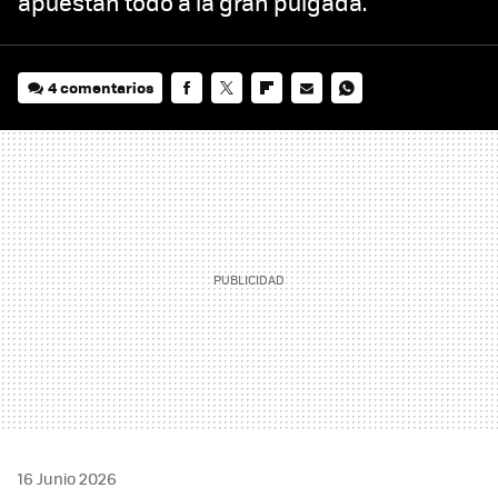
apuestan todo a la gran pulgada.
4 comentarios
FACEBOOK
TWITTER
FLIPBOARD
E-
WHATSAPP
MAIL
16 Junio 2026