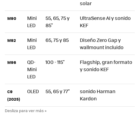
solar
Mini
55, 65, 75 y
UltraSense AI y sonido
M90
LED
85"
KEF
Mini
65, 75 y 85
Diseño Zero Gap y
M92
LED
wallmount incluido
QD-
100 - 115"
Flagship, gran formato
M96
Mini
y sonido KEF
LED
OLED
55, 65 y 77"
sonido Harman
C9
Kardon
(2025)