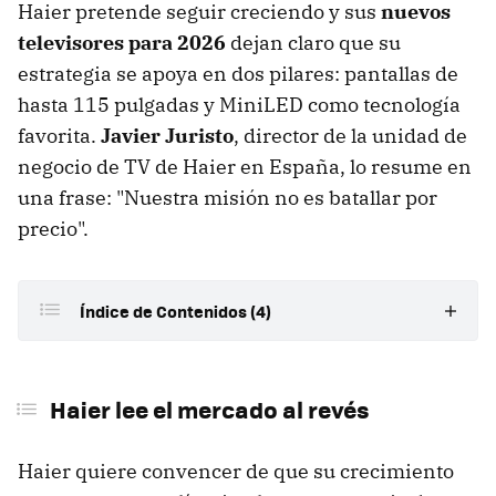
Haier pretende seguir creciendo y sus
nuevos
televisores para 2026
dejan claro que su
estrategia se apoya en dos pilares: pantallas de
hasta 115 pulgadas y MiniLED como tecnología
favorita.
Javier Juristo
, director de la unidad de
negocio de TV de Haier en España, lo resume en
una frase: "Nuestra misión no es batallar por
precio".
Índice de Contenidos (4)
Haier lee el mercado al revés
Haier lee el mercado al revés
Las teles Haier de 2026, de un vistazo
Gran pulgada, MiniLED y mucha IA
Haier quiere convencer de que su crecimiento