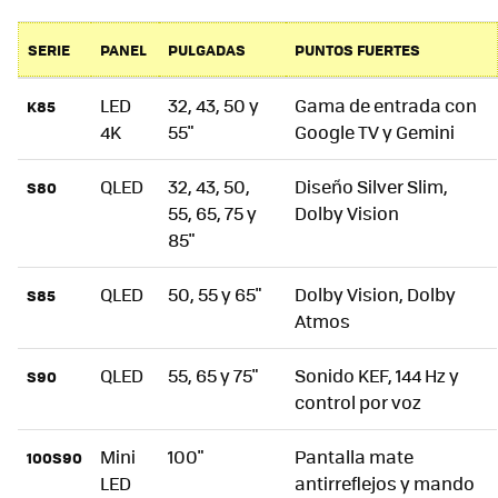
SERIE
PANEL
PULGADAS
PUNTOS FUERTES
LED
32, 43, 50 y
Gama de entrada con
K85
4K
55"
Google TV y Gemini
QLED
32, 43, 50,
Diseño Silver Slim,
S80
55, 65, 75 y
Dolby Vision
85"
QLED
50, 55 y 65"
Dolby Vision, Dolby
S85
Atmos
QLED
55, 65 y 75"
Sonido KEF, 144 Hz y
S90
control por voz
Mini
100"
Pantalla mate
100S90
LED
antirreflejos y mando