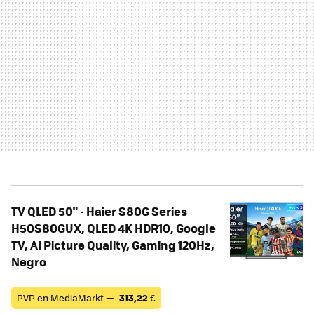
TV QLED 50" - Haier S80G Series
H50S80GUX, QLED 4K HDR10, Google
TV, AI Picture Quality, Gaming 120Hz,
Negro
PVP en MediaMarkt —
313,22
€