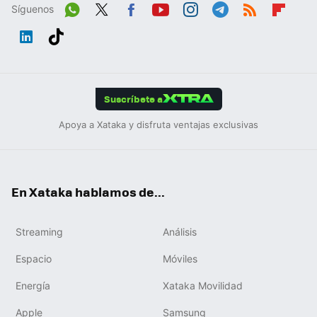
Síguenos
Wh
Twit
Fac
You
Inst
Tele
RSS
Flip
ats
ter
ebo
tub
agr
gra
boa
Link
Tikt
App
ok
e
am
m
rd
edIn
ok
Suscríbete a
Apoya a Xataka y disfruta ventajas exclusivas
En Xataka hablamos de...
Streaming
Análisis
Espacio
Móviles
Energía
Xataka Movilidad
Apple
Samsung