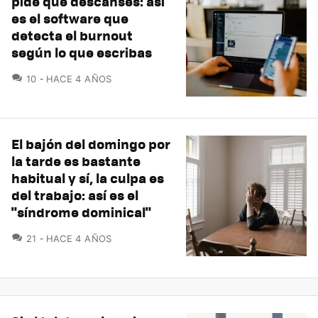
pide que descanses: así
es el software que
detecta el burnout
según lo que escribas
COMENTARIOS
10
HACE 4 AÑOS
El bajón del domingo por
la tarde es bastante
habitual y sí, la culpa es
del trabajo: así es el
"síndrome dominical"
COMENTARIOS
21
HACE 4 AÑOS