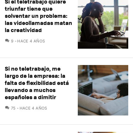
Si el teletrabajo quiere
triunfar tiene que
solventar un problema:
las videollamadas matan
la creatividad
COMENTARIOS
9
HACE 4 AÑOS
Si no teletrabajo, me
largo de la empresa: la
falta de flexibilidad está
llevando a muchos
españoles a dimitir
COMENTARIOS
75
HACE 4 AÑOS