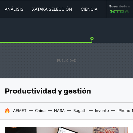
Suscríbete a
ANÁLISIS
XATAKA SELECCIÓN
CIENCIA
MOVILIDAD
Productividad y gestión
HOY SE HABLA DE
AEMET
China
NASA
Bugatti
Invento
iPhone 