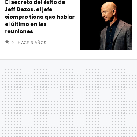
El secreto del éxito de
Jeff Bezos: el jefe
siempre tiene que hablar
el último en las
reuniones
COMENTARIOS
9
HACE 3 AÑOS