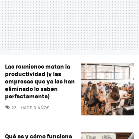
Las reuniones matan la
productividad (y las
empresas que ya las han
eliminado lo saben
perfectamente)
COMENTARIOS
23
HACE 3 AÑOS
Qué es y cómo funciona