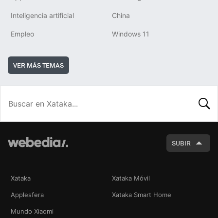
Inteligencia artificial
China
Empleo
Windows 11
VER MÁS TEMAS
BUSCA
SUBIR
Xataka
Xataka Móvil
Applesfera
Xataka Smart Home
Mundo Xiaomi