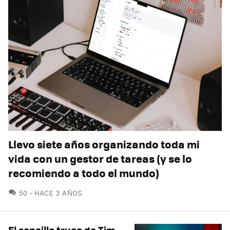
Llevo siete años organizando toda mi
vida con un gestor de tareas (y se lo
recomiendo a todo el mundo)
COMENTARIOS
50
HACE 3 AÑOS
El sencillo truco de Tim