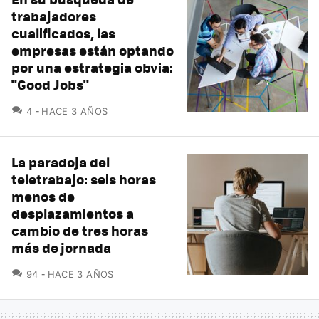
trabajadores
cualificados, las
empresas están optando
por una estrategia obvia:
"Good Jobs"
COMENTARIOS
4
HACE 3 AÑOS
La paradoja del
teletrabajo: seis horas
menos de
desplazamientos a
cambio de tres horas
más de jornada
COMENTARIOS
94
HACE 3 AÑOS