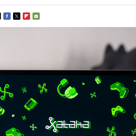
FACEBOOK
TWITTER
FLIPBOARD
E-
MAIL