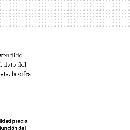
n vendido
l dato del
ts, la cifra
lidad precio:
unción del