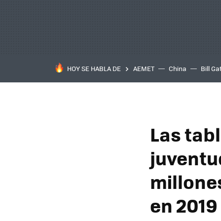
HOY SE HABLA DE
AEMET
China
Bill Ga
Las tab
juventu
millone
en 2019