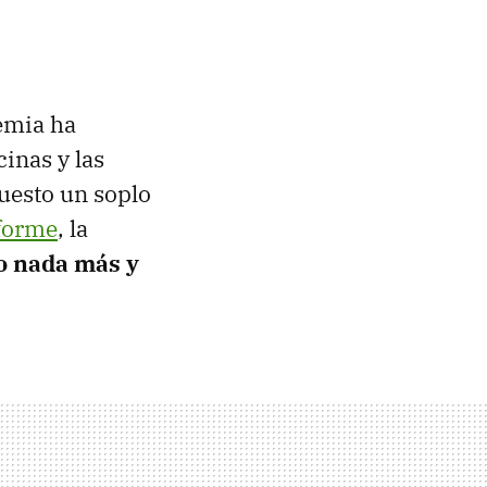
emia ha
inas y las
puesto un soplo
forme
, la
o nada más y