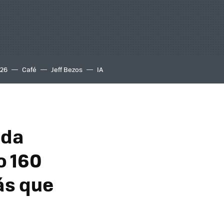
S26
Café
Jeff Bezos
IA
nda
o 160
ás que