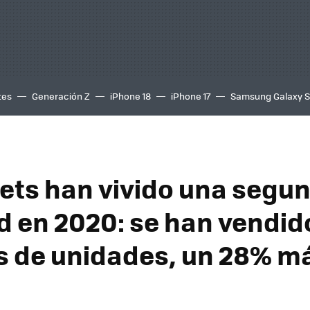
tes
Generación Z
iPhone 18
iPhone 17
Samsung Galaxy 
lets han vivido una segu
d en 2020: se han vendid
s de unidades, un 28% m