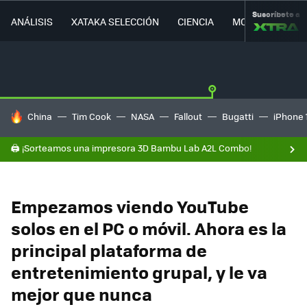
Suscríbete a
ANÁLISIS
XATAKA SELECCIÓN
CIENCIA
MOVILIDAD
HOY SE HABLA DE
China
Tim Cook
NASA
Fallout
Bugatti
iPhone 
🖨️ ¡Sorteamos una impresora 3D Bambu Lab A2L Combo!
Empezamos viendo YouTube
solos en el PC o móvil. Ahora es la
principal plataforma de
entretenimiento grupal, y le va
mejor que nunca