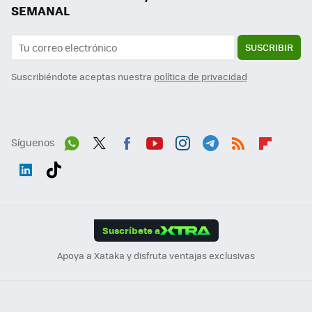
SEMANAL
SUSCRIBIR
Suscribiéndote aceptas nuestra
política de privacidad
Síguenos
Wh
Twit
Fac
You
Inst
Tele
RSS
Flip
ats
ter
ebo
tub
agr
gra
boa
Link
Tikt
App
ok
e
am
m
rd
edI
ok
Suscríbete a
n
Apoya a Xataka y disfruta ventajas exclusivas