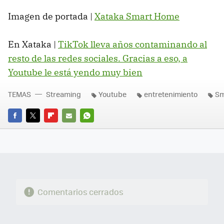
Imagen de portada |
Xataka Smart Home
En Xataka |
TikTok lleva años contaminando al
resto de las redes sociales. Gracias a eso, a
Youtube le está yendo muy bien
TEMAS
Streaming
Youtube
entretenimiento
Sm
FACEBOOK
TWITTER
FLIPBOARD
E-
WHATSAPP
MAIL
Comentarios cerrados