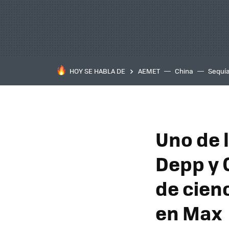
HOY SE HABLA DE
AEMET
China
Sequí
Uno de 
Depp y 
de cien
en Max