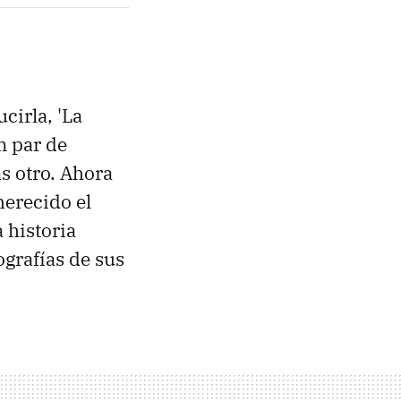
cirla, 'La
n par de
s otro. Ahora
erecido el
 historia
grafías de sus