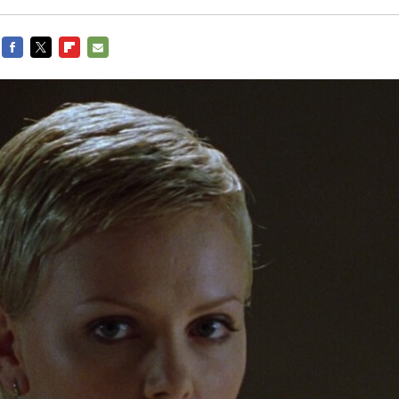
FACEBOOK
TWITTER
FLIPBOARD
E-
MAIL