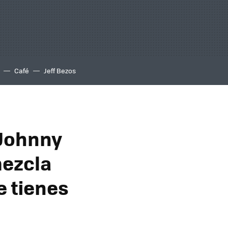
Café
Jeff Bezos
 Johnny
mezcla
e tienes