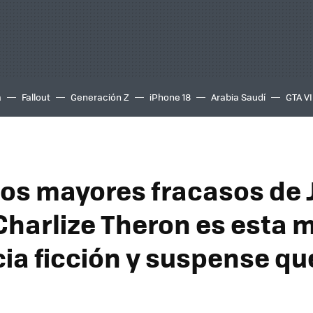
a
Fallout
Generación Z
iPhone 18
Arabia Saudí
GTA VI
los mayores fracasos de
Charlize Theron es esta 
cia ficción y suspense qu