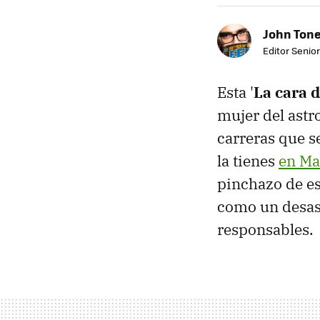
John Ton
Editor Senio
Esta '
La cara d
mujer del astr
carreras que s
la tienes
en M
pinchazo de est
como un desast
responsables.