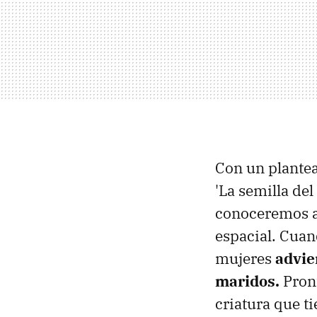
Con un plante
'La semilla del
conoceremos a 
espacial. Cuan
mujeres
advie
maridos.
Pront
criatura que ti