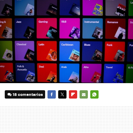
18 comentarios
FACEBOOK
TWITTER
FLIPBOARD
E-
WHATSAPP
MAIL