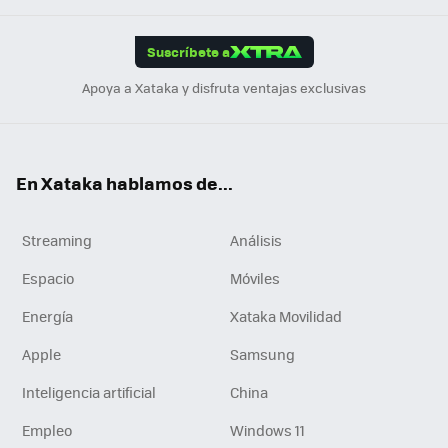
App
ok
e
am
m
rd
edI
ok
Suscríbete a
n
Apoya a Xataka y disfruta ventajas exclusivas
En Xataka hablamos de...
Streaming
Análisis
Espacio
Móviles
Energía
Xataka Movilidad
Apple
Samsung
Inteligencia artificial
China
Empleo
Windows 11