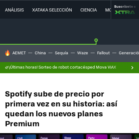
Suscríbete a
ANÁLISIS
XATAKA SELECCIÓN
CIENCIA
MOVILIDAD
HOY SE HABLA DE
AEMET
China
Sequía
Waze
Fallout
Generació
🌿¡Últimas horas! Sorteo de robot cortacésped Mova ViAX
Spotify sube de precio por
primera vez en su historia: así
quedan los nuevos planes
Premium