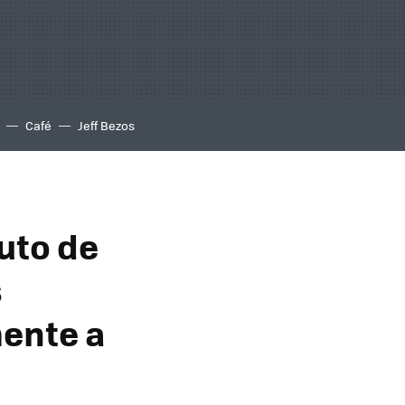
Café
Jeff Bezos
uto de
s
mente a