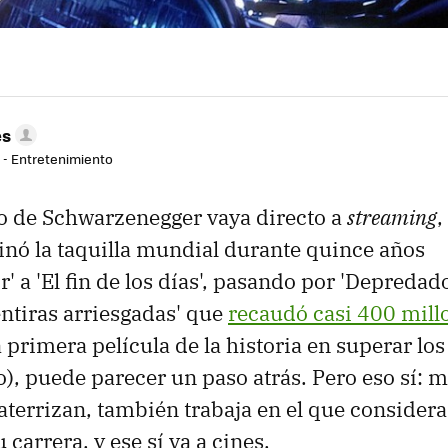
es
r - Entretenimiento
o de Schwarzenegger vaya directo a
streaming
,
nó la taquilla mundial durante quince años
' a 'El fin de los días', pasando por 'Depredado
entiras arriesgadas' que
recaudó casi 400 mill
a primera película de la historia en superar lo
), puede parecer un paso atrás. Pero eso sí: m
aterrizan, también trabaja en el que considera
 carrera, y ese sí va a cines.