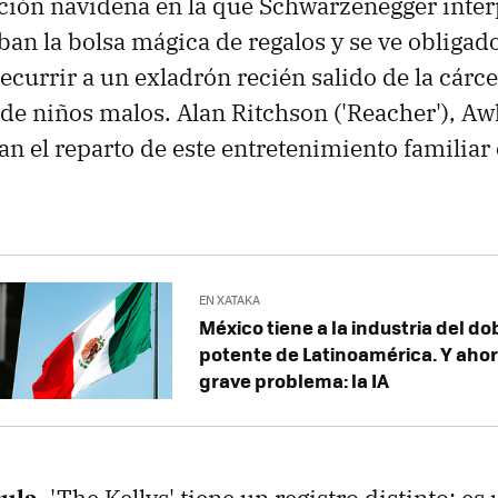
ión navideña en la que Schwarzenegger inter
oban la bolsa mágica de regalos y se ve obligad
ecurrir a un exladrón recién salido de la cárce
a de niños malos. Alan Ritchson ('Reacher'), A
n el reparto de este entretenimiento familiar
EN XATAKA
México tiene a la industria del d
potente de Latinoamérica. Y ahor
grave problema: la IA
ula.
'The Kellys' tiene un registro distinto: es 