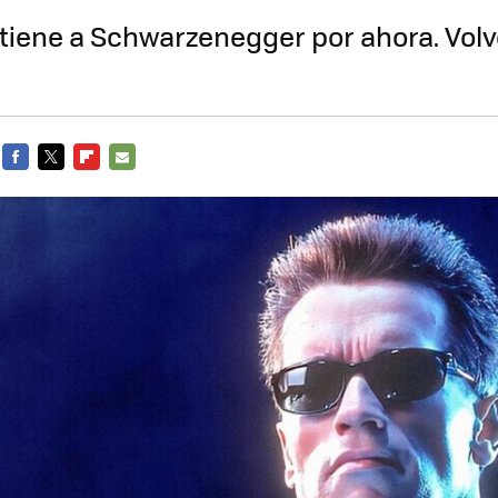
tiene a Schwarzenegger por ahora. Volve
FACEBOOK
TWITTER
FLIPBOARD
E-
MAIL