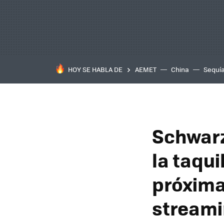
HOY SE HABLA DE
AEMET
China
Sequí
Schwarz
la taqui
próxima
stream