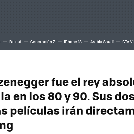
a
Fallout
Generación Z
iPhone 18
Arabia Saudí
GTA VI
enegger fue el rey absol
lla en los 80 y 90. Sus do
s películas irán directa
ing