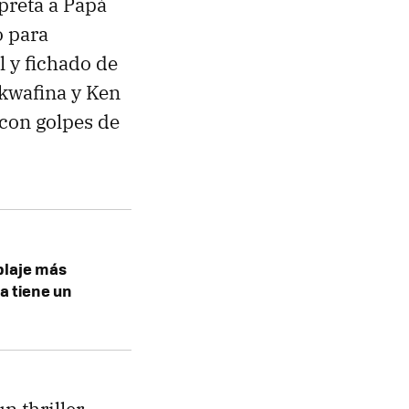
preta a Papá
o para
l y fichado de
wkwafina y Ken
 con golpes de
oblaje más
a tiene un
un thriller