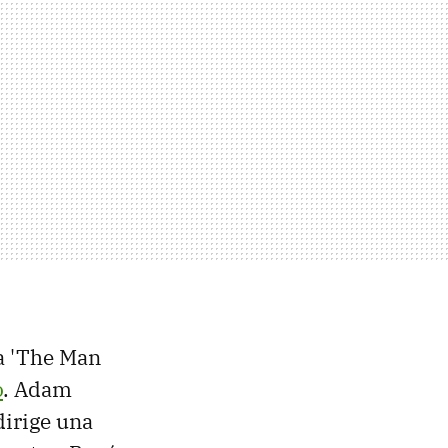
la 'The Man
o
. Adam
dirige una