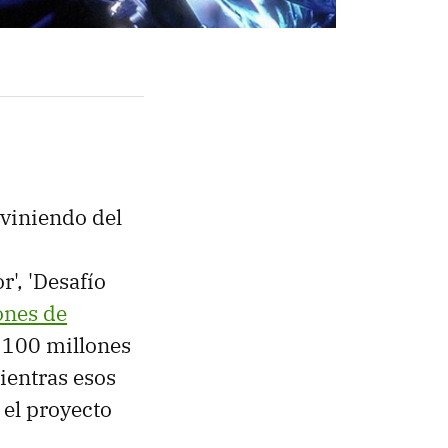
 viniendo del
r', 'Desafío
ones de
s 100 millones
ientras esos
 el proyecto