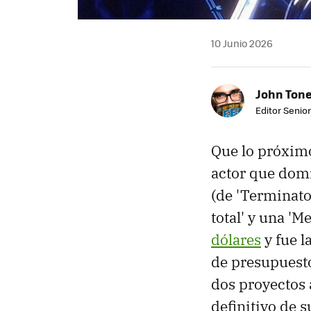
10 Junio 2026
John Ton
Editor Senio
Que lo próxim
actor que domi
(de 'Terminator
total' y una 'M
dólares
y fue l
de presupuesto
dos proyectos 
definitivo de su