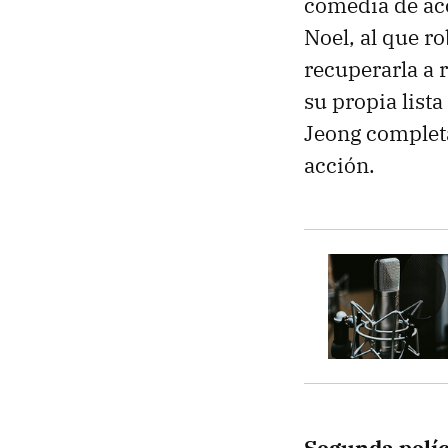
comedia de acc
Noel, al que r
recuperarla a r
su propia list
Jeong completa
acción.
Segunda pelíc