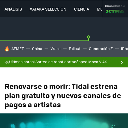
Suscríbete a
ANÁLISIS
XATAKA SELECCIÓN
CIENCIA
MOVILIDAD
HOY SE HABLA DE
AEMET
China
Waze
Fallout
Generación Z
iPh
🌿¡Últimas horas! Sorteo de robot cortacésped Mova ViAX
Renovarse o morir: Tidal estrena
plan gratuito y nuevos canales de
pagos a artistas