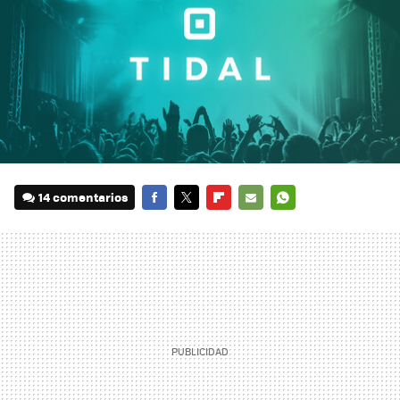
14 comentarios
FACEBOOK
TWITTER
FLIPBOARD
E-
WHATSAPP
MAIL