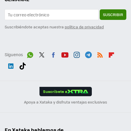
SUSCRIBIR
Suscribiéndote aceptas nuestra
política de privacidad
Síguenos
Wh
Twit
Fac
You
Inst
Tele
RSS
Flip
ats
ter
ebo
tub
agr
gra
boa
Link
Tikt
App
ok
e
am
m
rd
edI
ok
Suscríbete a
n
Apoya a Xataka y disfruta ventajas exclusivas
En Xataka hablamos de...