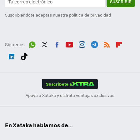
SUSCRIBIR
Suscribiéndote aceptas nuestra
política de privacidad
Síguenos
Wh
Twit
Fac
You
Inst
Tele
RSS
Flip
ats
ter
ebo
tub
agr
gra
boa
Link
Tikt
App
ok
e
am
m
rd
edI
ok
Suscríbete a
n
Apoya a Xataka y disfruta ventajas exclusivas
En Xataka hablamos de...