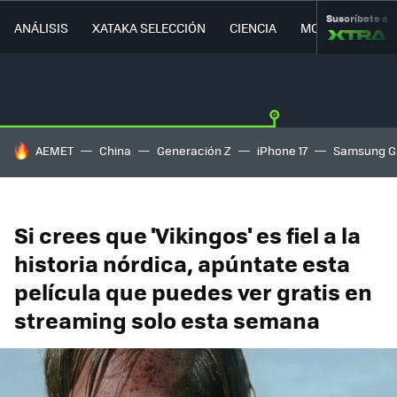
Suscríbete a
ANÁLISIS
XATAKA SELECCIÓN
CIENCIA
MOVILIDAD
HOY SE HABLA DE
AEMET
China
Generación Z
iPhone 17
Samsung G
Si crees que 'Vikingos' es fiel a la
historia nórdica, apúntate esta
película que puedes ver gratis en
streaming solo esta semana