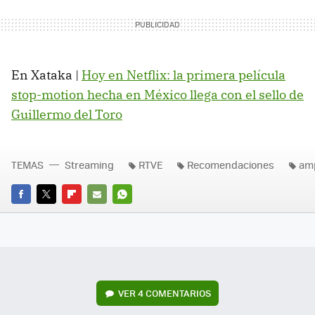
En Xataka |
Hoy en Netflix: la primera película
stop-motion hecha en México llega con el sello de
Guillermo del Toro
TEMAS
Streaming
RTVE
Recomendaciones
amp
FACEBOOK
TWITTER
FLIPBOARD
E-
WHATSAPP
MAIL
VER
4 COMENTARIOS