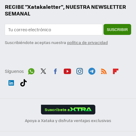
RECIBE "Xatakaletter", NUESTRA NEWSLETTER
SEMANAL
SUSCRIBIR
Suscribiéndote aceptas nuestra
política de privacidad
Síguenos
Wh
Twit
Fac
You
Inst
Tele
RSS
Flip
ats
ter
ebo
tub
agr
gra
boa
Link
Tikt
App
ok
e
am
m
rd
edI
ok
Suscríbete a
n
Apoya a Xataka y disfruta ventajas exclusivas