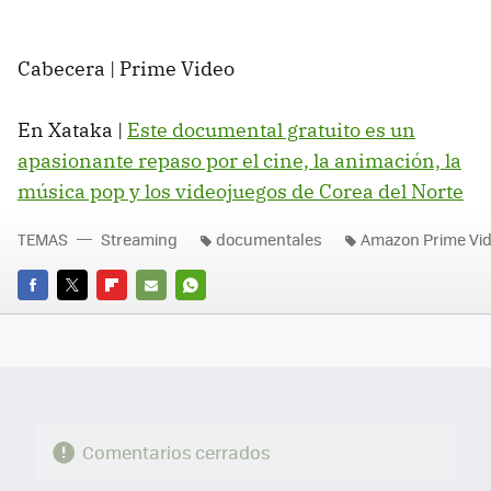
Cabecera | Prime Video
En Xataka |
Este documental gratuito es un
apasionante repaso por el cine, la animación, la
música pop y los videojuegos de Corea del Norte
TEMAS
Streaming
documentales
Amazon Prime Vi
FACEBOOK
TWITTER
FLIPBOARD
E-
WHATSAPP
MAIL
Comentarios cerrados