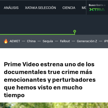
Suscríbete a
ANÁLISIS
XATAKA SELECCIÓN
CIENCIA
MOVILIDAD
HOY SE HABLA DE
AEMET
China
Sequía
Fallout
Generación Z
iP
Prime Video estrena uno de los
documentales true crime más
emocionantes y perturbadores
que hemos visto en mucho
tiempo