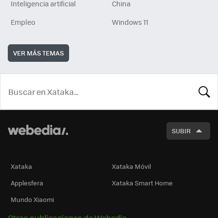
Inteligencia artificial
China
Empleo
Windows 11
VER MÁS TEMAS
BUSCA
SUBIR
Xataka
Xataka Móvil
Applesfera
Xataka Smart Home
Mundo Xiaomi
Otras publicaciones de Webedia