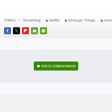
TEMAS
Streaming
Netflix
Stranger Things
entr
FACEBOOK
TWITTER
FLIPBOARD
E-
WHATSAPP
MAIL
VER
15 COMENTARIOS