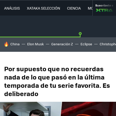
Suscríbete a
ANÁLISIS
XATAKA SELECCIÓN
CIENCIA
MOVILIDAD
HOY SE HABLA DE
China
Elon Musk
Generación Z
Eclipse
Christoph
Por supuesto que no recuerdas
nada de lo que pasó en la última
temporada de tu serie favorita. Es
deliberado