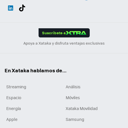
Wh
Twit
Fac
You
Inst
Tele
RSS
Flip
ats
ter
ebo
tub
agr
gra
boa
Link
Tikt
App
ok
e
am
m
rd
edI
ok
Suscríbete a
n
Apoya a Xataka y disfruta ventajas exclusivas
En Xataka hablamos de...
Streaming
Análisis
Espacio
Móviles
Energía
Xataka Movilidad
Apple
Samsung