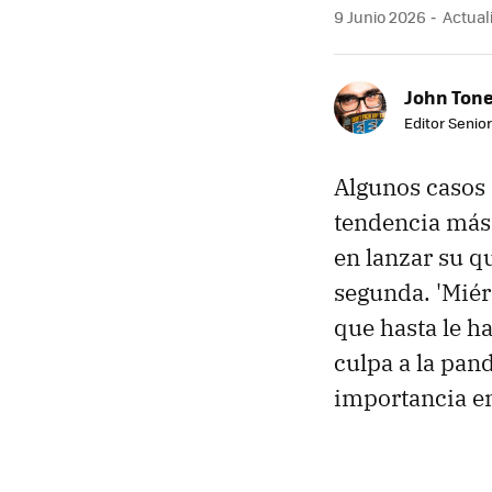
9 Junio 2026
Actuali
John Ton
Editor Senio
Algunos casos 
tendencia más 
en lanzar su q
segunda. 'Miérc
que hasta le h
culpa a la pan
importancia en