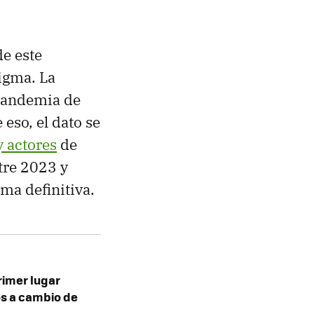
de este
igma. La
 pandemia de
eso, el dato se
y actores
de
tre 2023 y
ma definitiva.
rimer lugar
s a cambio de