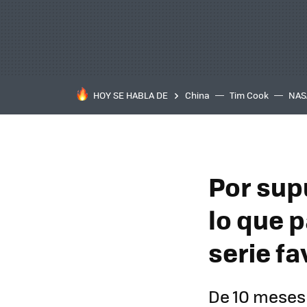
HOY SE HABLA DE
China
Tim Cook
NAS
Por sup
lo que 
serie fa
De 10 meses 