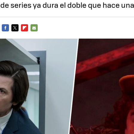
e series ya dura el doble que hace un
FACEBOOK
TWITTER
FLIPBOARD
E-
MAIL