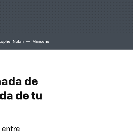
topher Nolan
Miniserie
nada de
da de tu
 entre