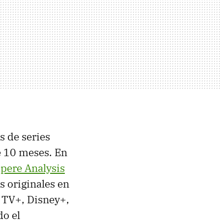
s de series
e 10 meses. En
pere Analysis
es originales en
 TV+, Disney+,
o el