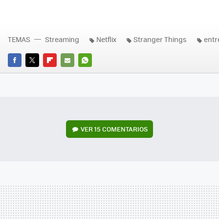
TEMAS
Streaming
Netflix
Stranger Things
entr
FACEBOOK
TWITTER
FLIPBOARD
E-
WHATSAPP
MAIL
VER
15 COMENTARIOS