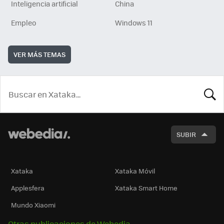
Inteligencia artificial
China
Empleo
Windows 11
VER MÁS TEMAS
BUSCA
SUBIR
Xataka
Xataka Móvil
Applesfera
Xataka Smart Home
Mundo Xiaomi
Otras publicaciones de Webedia