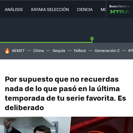
Suscríbete a
ANÁLISIS
XATAKA SELECCIÓN
CIENCIA
MOVILIDAD
HOY SE HABLA DE
AEMET
China
Sequía
Fallout
Generación Z
iP
Por supuesto que no recuerdas
nada de lo que pasó en la última
temporada de tu serie favorita. Es
deliberado