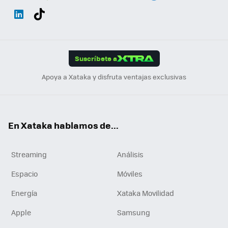
Wh
Twit
Fac
You
Inst
Tele
RSS
Flip
ats
ter
ebo
tub
agr
gra
boa
Link
Tikt
App
ok
e
am
m
rd
edI
ok
Suscríbete a
n
Apoya a Xataka y disfruta ventajas exclusivas
En Xataka hablamos de...
Streaming
Análisis
Espacio
Móviles
Energía
Xataka Movilidad
Apple
Samsung