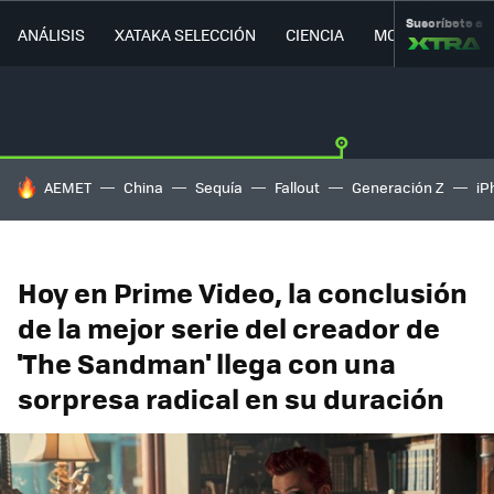
Suscríbete a
ANÁLISIS
XATAKA SELECCIÓN
CIENCIA
MOVILIDAD
HOY SE HABLA DE
AEMET
China
Sequía
Fallout
Generación Z
iP
Hoy en Prime Video, la conclusión
de la mejor serie del creador de
'The Sandman' llega con una
sorpresa radical en su duración