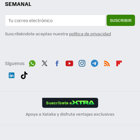
SEMANAL
SUSCRIBIR
Suscribiéndote aceptas nuestra
política de privacidad
Síguenos
Wh
Twit
Fac
You
Inst
Tele
RSS
Flip
ats
ter
ebo
tub
agr
gra
boa
Link
Tikt
App
ok
e
am
m
rd
edI
ok
Suscríbete a
n
Apoya a Xataka y disfruta ventajas exclusivas