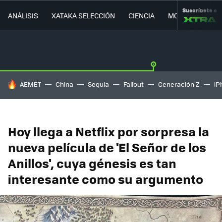
Suscríbete a
ANÁLISIS
XATAKA SELECCIÓN
CIENCIA
MOVILIDAD
HOY SE HABLA DE
AEMET
China
Sequía
Fallout
Generación Z
iP
Hoy llega a Netflix por sorpresa la
nueva película de 'El Señor de los
Anillos', cuya génesis es tan
interesante como su argumento