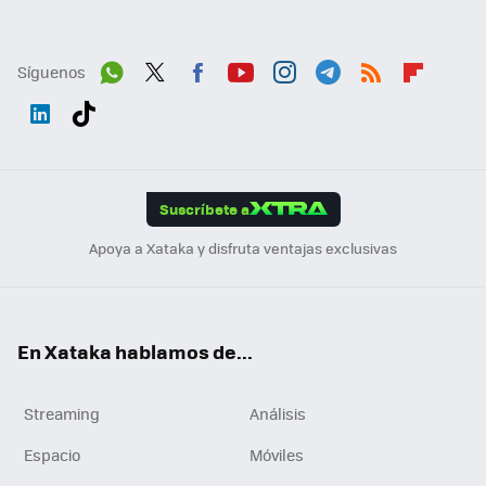
Síguenos
Wh
Twit
Fac
You
Inst
Tele
RSS
Flip
ats
ter
ebo
tub
agr
gra
boa
Link
Tikt
App
ok
e
am
m
rd
edI
ok
Suscríbete a
n
Apoya a Xataka y disfruta ventajas exclusivas
En Xataka hablamos de...
Streaming
Análisis
Espacio
Móviles