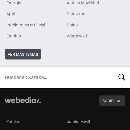
Energía
Xataka Movilidad
Apple
Samsung
Inteligencia artificial
China
Empleo
Windows 11
VER MÁS TEMAS
BUSCA
SUBIR
Xataka
Xataka Móvil