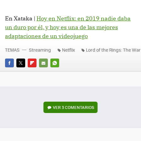
En Xataka |
Hoy en Netflix: en 2019 nadie daba
un duro por él, y hoy es una de las mejores
adaptaciones de un videojuego
TEMAS
Streaming
Netflix
Lord of the Rings: The War
FACEBOOK
TWITTER
FLIPBOARD
E-
WHATSAPP
MAIL
VER
3 COMENTARIOS