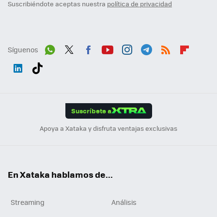
Suscribiéndote aceptas nuestra
política de privacidad
Síguenos
Wh
Twit
Fac
You
Inst
Tele
RSS
Flip
ats
ter
ebo
tub
agr
gra
boa
Link
Tikt
App
ok
e
am
m
rd
edI
ok
Suscríbete a
n
Apoya a Xataka y disfruta ventajas exclusivas
En Xataka hablamos de...
Streaming
Análisis