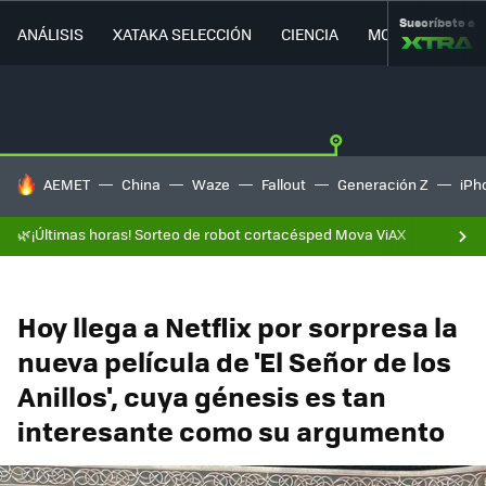
Suscríbete a
ANÁLISIS
XATAKA SELECCIÓN
CIENCIA
MOVILIDAD
HOY SE HABLA DE
AEMET
China
Waze
Fallout
Generación Z
iPh
🌿¡Últimas horas! Sorteo de robot cortacésped Mova ViAX
Hoy llega a Netflix por sorpresa la
nueva película de 'El Señor de los
Anillos', cuya génesis es tan
interesante como su argumento