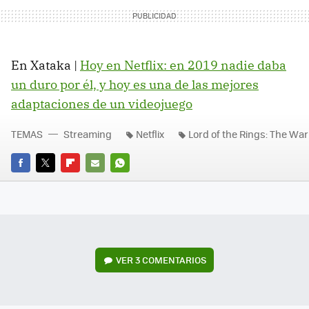
En Xataka |
Hoy en Netflix: en 2019 nadie daba
un duro por él, y hoy es una de las mejores
adaptaciones de un videojuego
TEMAS
Streaming
Netflix
Lord of the Rings: The War
FACEBOOK
TWITTER
FLIPBOARD
E-
WHATSAPP
MAIL
VER
3 COMENTARIOS