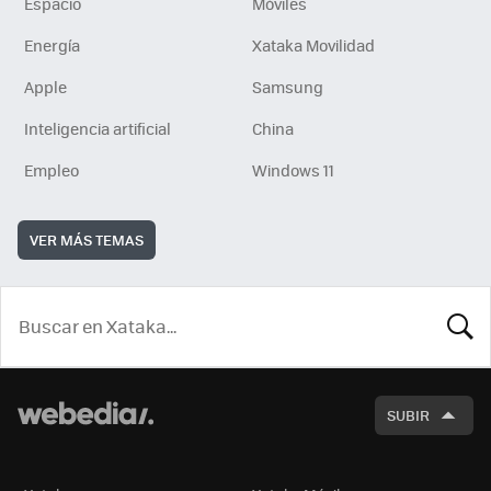
Espacio
Móviles
Energía
Xataka Movilidad
Apple
Samsung
Inteligencia artificial
China
Empleo
Windows 11
VER MÁS TEMAS
BUSCA
SUBIR