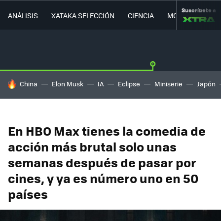
Suscríbete a
ANÁLISIS
XATAKA SELECCIÓN
CIENCIA
MOVILIDAD
HOY SE HABLA DE
China
Elon Musk
IA
Eclipse
Miniserie
Japón
En HBO Max tienes la comedia de
acción más brutal solo unas
semanas después de pasar por
cines, y ya es número uno en 50
países