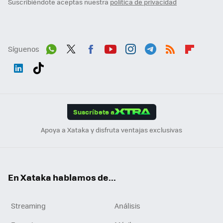
Suscribiéndote aceptas nuestra
política de privacidad
Síguenos
Wh
Twit
Fac
You
Inst
Tele
RSS
Flip
ats
ter
ebo
tub
agr
gra
boa
Link
Tikt
App
ok
e
am
m
rd
edI
ok
Suscríbete a
n
Apoya a Xataka y disfruta ventajas exclusivas
En Xataka hablamos de...
Streaming
Análisis