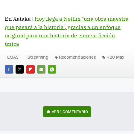
En Xataka |
Hoy llega a Netflix "una obra maestra
que pasará a la historia", gracias a un enfoque
original para una historia de ciencia ficción
única
TEMAS
Streaming
Recomendaciones
HBO Max
FACEBOOK
TWITTER
FLIPBOARD
E-
WHATSAPP
MAIL
VER
1 COMENTARIO