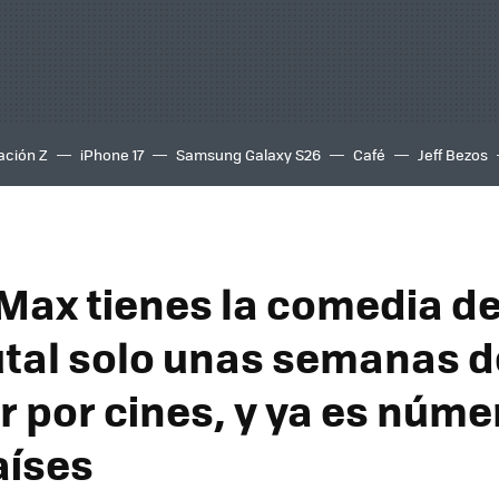
ación Z
iPhone 17
Samsung Galaxy S26
Café
Jeff Bezos
Max tienes la comedia d
tal solo unas semanas 
r por cines, y ya es núme
aíses