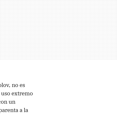
olov, no es
l uso extremo
 con un
arenta a la