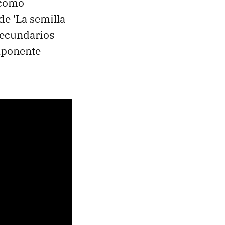
 como
e 'La semilla
 secundarios
mponente