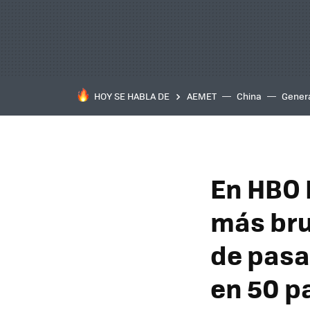
HOY SE HABLA DE
AEMET
China
Gener
En HBO 
más bru
de pasa
en 50 p