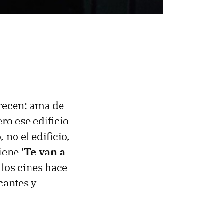
frecen: ama de
ero ese edificio
 no el edificio,
iene '
Te van a
 los cines hace
cantes y