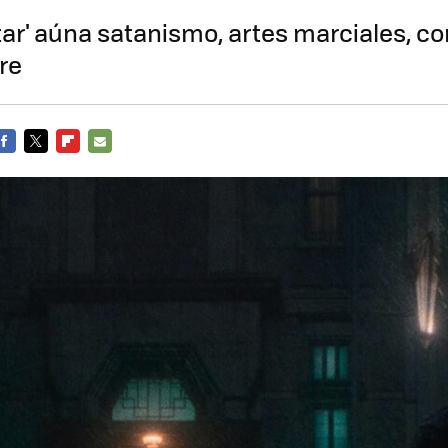
tar' aúna satanismo, artes marciales, c
re
FACEBOOK
TWITTER
FLIPBOARD
E-
MAIL