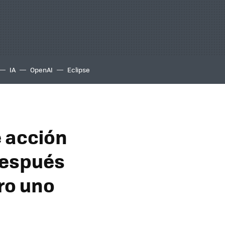
IA
OpenAI
Eclipse
e acción
después
ro uno