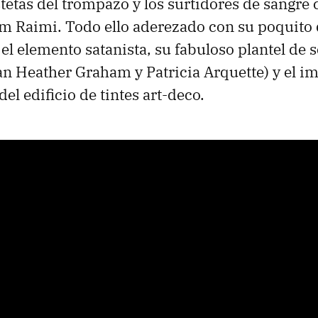
stetas del trompazo y los surtidores de sangre
m Raimi. Todo ello aderezado con su poquito d
 el elemento satanista, su fabuloso plantel de
n Heather Graham y Patricia Arquette) y el i
l edificio de tintes art-deco.