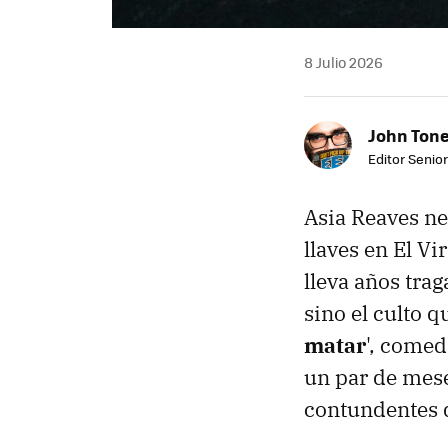
8 Julio 2026
John Ton
Editor Senio
Asia Reaves ne
llaves en El Vi
lleva años trag
sino el culto q
matar
', comed
un par de mese
contundentes 