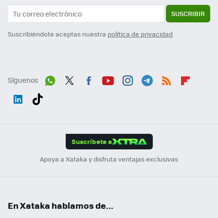
SUSCRIBIR
Suscribiéndote aceptas nuestra
política de privacidad
Síguenos
Wh
Twit
Fac
You
Inst
Tele
RSS
Flip
ats
ter
ebo
tub
agr
gra
boa
Link
Tikt
App
ok
e
am
m
rd
edI
ok
Suscríbete a
n
Apoya a Xataka y disfruta ventajas exclusivas
En Xataka hablamos de...