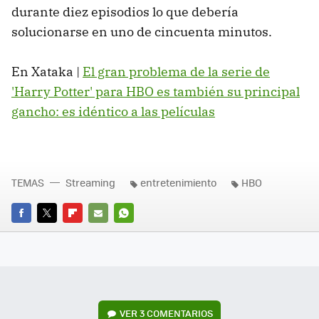
durante diez episodios lo que debería
solucionarse en uno de cincuenta minutos.
En Xataka |
El gran problema de la serie de
'Harry Potter' para HBO es también su principal
gancho: es idéntico a las películas
TEMAS
Streaming
entretenimiento
HBO
FACEBOOK
TWITTER
FLIPBOARD
E-
WHATSAPP
MAIL
VER
3 COMENTARIOS