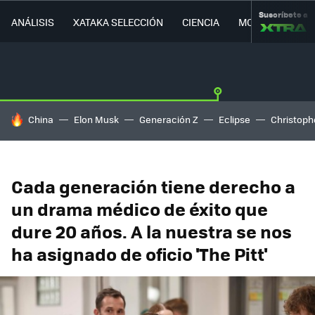
Suscríbete a
ANÁLISIS
XATAKA SELECCIÓN
CIENCIA
MOVILIDAD
HOY SE HABLA DE
China
Elon Musk
Generación Z
Eclipse
Christoph
Cada generación tiene derecho a
un drama médico de éxito que
dure 20 años. A la nuestra se nos
ha asignado de oficio 'The Pitt'