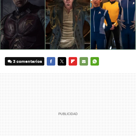
3 comentarios
FACEBOOK
TWITTER
FLIPBOARD
E-
WHATSAPP
MAIL