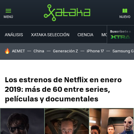
MENÚ
NUEVO
Suscríbete a
ANÁLISIS
XATAKA SELECCIÓN
CIENCIA
MOVILIDAD
HOY SE HABLA DE
AEMET
China
Generación Z
iPhone 17
Samsung G
Los estrenos de Netflix en enero
2019: más de 60 entre series,
películas y documentales