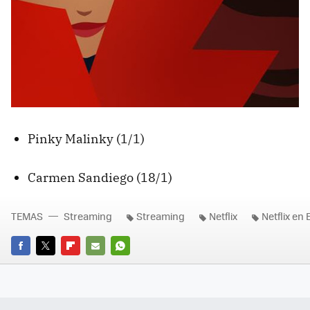
Pinky Malinky (1/1)
Carmen Sandiego (18/1)
TEMAS
Streaming
Streaming
Netflix
Netflix en
FACEBOOK
TWITTER
FLIPBOARD
E-
WHATSAPP
MAIL