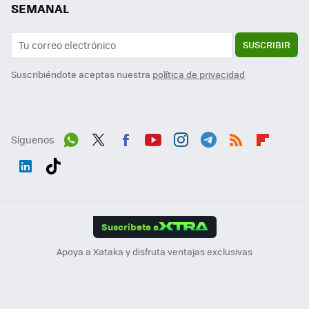
SEMANAL
SUSCRIBIR
Suscribiéndote aceptas nuestra
política de privacidad
Síguenos
Wh
Twit
Fac
You
Inst
Tele
RSS
Flip
ats
ter
ebo
tub
agr
gra
boa
Link
Tikt
App
ok
e
am
m
rd
edI
ok
Suscríbete a
n
Apoya a Xataka y disfruta ventajas exclusivas