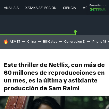
Suscríbete a
ANÁLISIS
XATAKA SELECCIÓN
CIENCIA
MOVILIDAD
HOY SE HABLA DE
AEMET
China
Bill Gates
Generación Z
iPhone 18
Este thriller de Netflix, con más de
60 millones de reproducciones en
un mes, es la última y asfixiante
producción de Sam Raimi