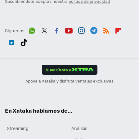
Suscribiéndote aceptas nuestra
política de privacidad
Síguenos
Wh
Twit
Fac
You
Inst
Tele
RSS
Flip
ats
ter
ebo
tub
agr
gra
boa
Link
Tikt
App
ok
e
am
m
rd
edI
ok
Suscríbete a
n
Apoya a Xataka y disfruta ventajas exclusivas
En Xataka hablamos de...
Streaming
Análisis