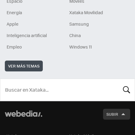
Espacio
Móviles
Energía
Xataka Movilidad
Apple
Samsung
Inteligencia artificial
China
Empleo
Windows 11
VER MÁS TEMAS
BUSCA
SUBIR