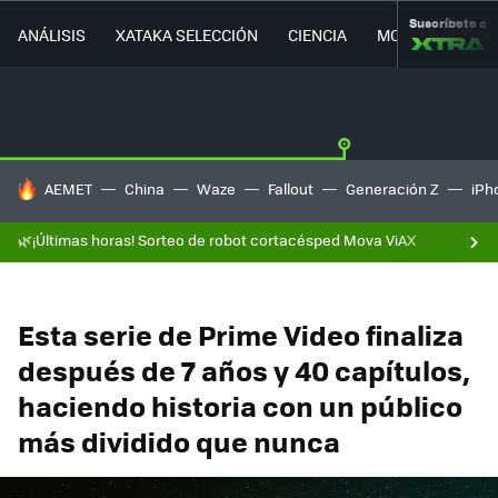
Suscríbete a
ANÁLISIS
XATAKA SELECCIÓN
CIENCIA
MOVILIDAD
HOY SE HABLA DE
AEMET
China
Waze
Fallout
Generación Z
iPh
🌿¡Últimas horas! Sorteo de robot cortacésped Mova ViAX
Esta serie de Prime Video finaliza
después de 7 años y 40 capítulos,
haciendo historia con un público
más dividido que nunca