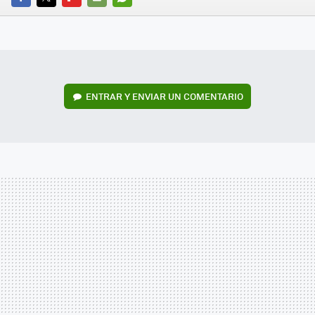
FACEBOOK
TWITTER
FLIPBOARD
E-
WHATSAPP
MAIL
ENTRAR Y ENVIAR UN COMENTARIO