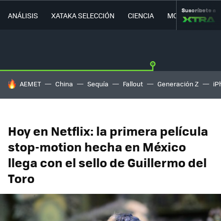
Suscríbete a
ANÁLISIS
XATAKA SELECCIÓN
CIENCIA
MOVILIDAD
HOY SE HABLA DE
AEMET
China
Sequía
Fallout
Generación Z
iP
Hoy en Netflix: la primera película
stop-motion hecha en México
llega con el sello de Guillermo del
Toro