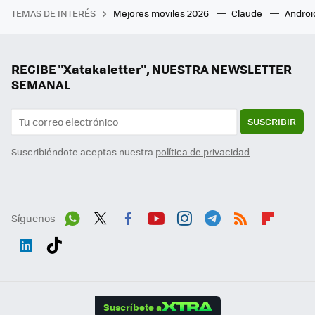
TEMAS DE INTERÉS
Mejores moviles 2026
Claude
Androi
RECIBE "Xatakaletter", NUESTRA NEWSLETTER
SEMANAL
SUSCRIBIR
Suscribiéndote aceptas nuestra
política de privacidad
Síguenos
Wh
Twit
Fac
You
Inst
Tele
RSS
Flip
ats
ter
ebo
tub
agr
gra
boa
Link
Tikt
App
ok
e
am
m
rd
edI
ok
Suscríbete a
n