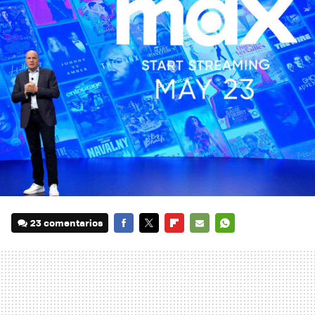
23 comentarios
FACEBOOK
TWITTER
FLIPBOARD
E-
WHATSAPP
MAIL