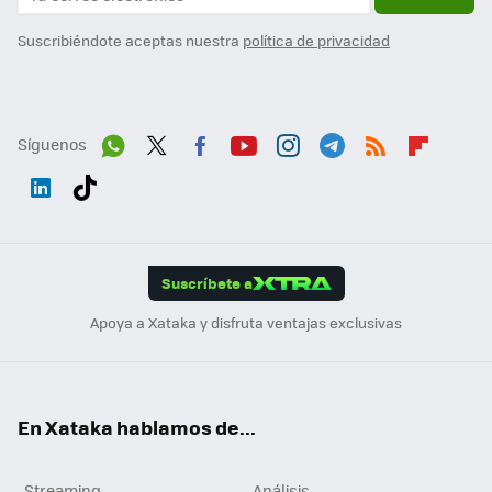
Suscribiéndote aceptas nuestra
política de privacidad
Síguenos
Wh
Twit
Fac
You
Inst
Tele
RSS
Flip
ats
ter
ebo
tub
agr
gra
boa
Link
Tikt
App
ok
e
am
m
rd
edI
ok
Suscríbete a
n
Apoya a Xataka y disfruta ventajas exclusivas
En Xataka hablamos de...
Streaming
Análisis