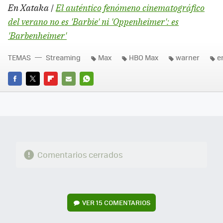
En Xataka |
El auténtico fenómeno cinematográfico
del verano no es 'Barbie' ni 'Oppenheimer': es
'Barbenheimer'
TEMAS
Streaming
Max
HBO Max
warner
e
FACEBOOK
TWITTER
FLIPBOARD
E-
WHATSAPP
MAIL
Comentarios cerrados
VER
15 COMENTARIOS