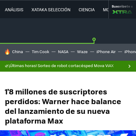
Suscríbete a
ANÁLISIS
XATAKA SELECCIÓN
CIENCIA
MOVILIDAD
HOY SE HABLA DE
China
Tim Cook
NASA
Waze
iPhone Air
iPhone
🌿¡Últimas horas! Sorteo de robot cortacésped Mova ViAX
1'8 millones de suscriptores
perdidos: Warner hace balance
del lanzamiento de su nueva
plataforma Max