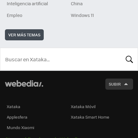
Inteligencia artificial
China
Empleo
Windows 11
VER MÁS TEMAS
BUSCA
SUBIR
Xataka
Xataka Móvil
Applesfera
Xataka Smart Home
Mundo Xiaomi