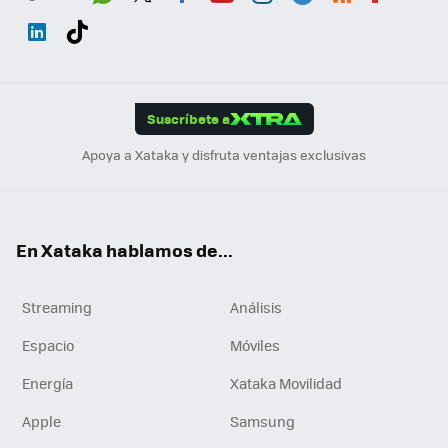
Wh
Twit
Fac
You
Inst
Tele
RSS
Flip
ats
ter
ebo
tub
agr
gra
boa
Link
Tikt
App
ok
e
am
m
rd
edI
ok
Suscríbete a
n
Apoya a Xataka y disfruta ventajas exclusivas
En Xataka hablamos de...
Streaming
Análisis
Espacio
Móviles
Energía
Xataka Movilidad
Apple
Samsung