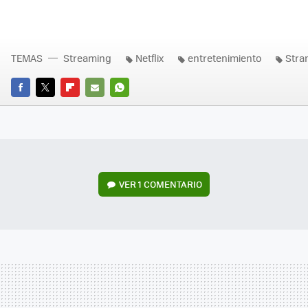
TEMAS
Streaming
Netflix
entretenimiento
Stra
FACEBOOK
TWITTER
FLIPBOARD
E-
WHATSAPP
MAIL
VER
1 COMENTARIO