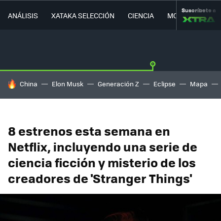
Suscríbete a
ANÁLISIS
XATAKA SELECCIÓN
CIENCIA
MOVILIDAD
HOY SE HABLA DE
China
Elon Musk
Generación Z
Eclipse
Mapa
8 estrenos esta semana en
Netflix, incluyendo una serie de
ciencia ficción y misterio de los
creadores de 'Stranger Things'