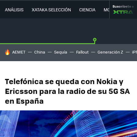
Suscríbete a
ANÁLISIS
XATAKA SELECCIÓN
CIENCIA
MOVILIDAD
HOY SE HABLA DE
AEMET
China
Sequía
Fallout
Generación Z
iP
Telefónica se queda con Nokia y
Ericsson para la radio de su 5G SA
en España