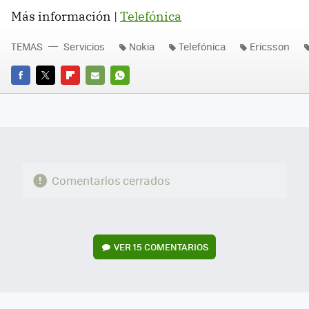
Más información |
Telefónica
TEMAS
Servicios
Nokia
Telefónica
Ericsson
FACEBOOK
TWITTER
FLIPBOARD
E-
WHATSAPP
MAIL
Comentarios cerrados
VER
15 COMENTARIOS