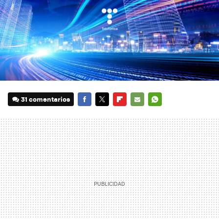
31 comentarios
FACEBOOK
TWITTER
FLIPBOARD
E-
WHATSAPP
MAIL