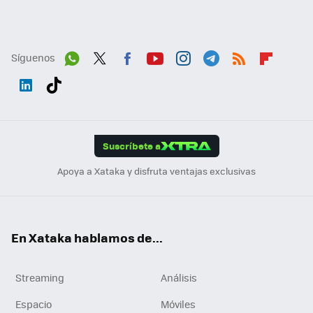
Síguenos
Wh
Twit
Fac
You
Inst
Tele
RSS
Flip
ats
ter
ebo
tub
agr
gra
boa
Link
Tikt
App
ok
e
am
m
rd
edI
ok
Suscríbete a
n
Apoya a Xataka y disfruta ventajas exclusivas
En Xataka hablamos de...
Streaming
Análisis
Espacio
Móviles