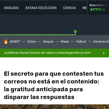
Suscríbete a
ANÁLISIS
XATAKA SELECCIÓN
CIENCIA
MOVILIDAD
HOY SE HABLA DE
AEMET
China
Sequía
Waze
Fallout
Generació
🌿¡Últimas horas! Sorteo de robot cortacésped Mova ViAX
El secreto para que contesten tus
correos no está en el contenido:
la gratitud anticipada para
disparar las respuestas