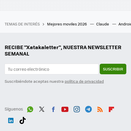
TEMAS DE INTERÉS
Mejores moviles 2026
Claude
Androi
RECIBE "Xatakaletter", NUESTRA NEWSLETTER
SEMANAL
SUSCRIBIR
Suscribiéndote aceptas nuestra
política de privacidad
Síguenos
Wh
Twit
Fac
You
Inst
Tele
RSS
Flip
ats
ter
ebo
tub
agr
gra
boa
Link
Tikt