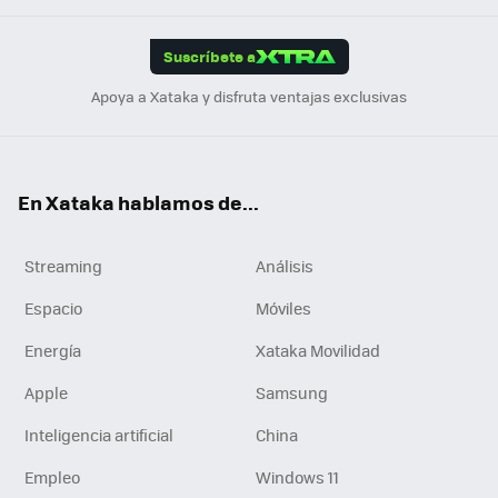
App
ok
e
am
m
rd
edI
ok
Suscríbete a
n
Apoya a Xataka y disfruta ventajas exclusivas
En Xataka hablamos de...
Streaming
Análisis
Espacio
Móviles
Energía
Xataka Movilidad
Apple
Samsung
Inteligencia artificial
China
Empleo
Windows 11