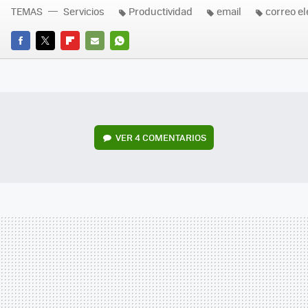
TEMAS
Servicios
Productividad
email
correo el
FACEBOOK
TWITTER
FLIPBOARD
E-
WHATSAPP
MAIL
VER
4 COMENTARIOS